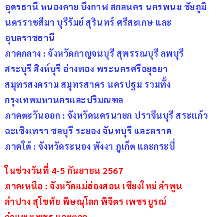
อุดรธานี หนองคาย บึงกาฬ สกลนคร นครพนม ชัยภูมิ
นครราชสีมา บุรีรัมย์ สุรินทร์ ศรีสะเกษ และ
อุบลราชธานี
ภาคกลาง : จังหวัดกาญจนบุรี สุพรรณบุรี ลพบุรี 
สระบุรี สิงห์บุรี อ่างทอง พระนครศรีอยุธยา 
สมุทรสงคราม สมุทรสาคร นครปฐม รวมทั้ง
กรุงเทพมหานครและปริมณฑล
ภาคตะวันออก : จังหวัดนครนายก ปราจีนบุรี สระแก้ว 
ฉะเชิงเทรา ชลบุรี ระยอง จันทบุรี และตราด
ภาคใต้ : จังหวัดระนอง พังงา ภูเก็ต และกระบี่
ในช่วงวันที่ 4-5 กันยายน 2567
ภาคเหนือ : จังหวัดแม่ฮ่องสอน เชียงใหม่ ลำพูน 
ลำปาง สุโขทัย พิษณุโลก พิจิตร เพชรบูรณ์ 
กำแพงเพชร และตาก