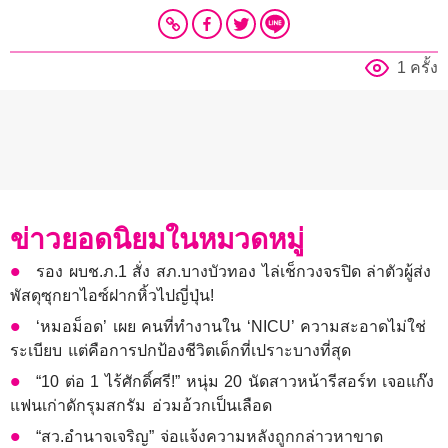
1 ครั้ง
ข่าวยอดนิยมในหมวดหมู่
รอง ผบช.ภ.1 สั่ง สภ.บางบัวทอง ไล่เช็กวงจรปิด ล่าตัวผู้ส่ง
พัสดุซุกยาไอซ์ฝากหิ้วไปญี่ปุ่น!
‘หมอม็อด’ เผย คนที่ทำงานใน ‘NICU’ ความสะอาดไม่ใช่
ระเบียบ แต่คือการปกป้องชีวิตเด็กที่เปราะบางที่สุด
“10 ต่อ 1 ไร้ศักดิ์ศรี!” หนุ่ม 20 นัดสาวหน้ารีสอร์ท เจอแก๊ง
แฟนเก่าดักรุมสกรัม อ่วมอ้วกเป็นเลือด
“สว.อำนาจเจริญ” จ่อแจ้งความหลังถูกกล่าวหาขาด