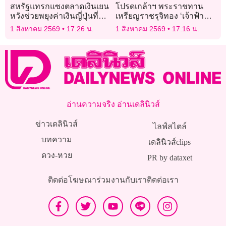
สหรัฐแทรกแซงตลาดเงินเยน
โปรดเกล้าฯ พระราชทาน
หวังช่วยพยุงค่าเงินญี่ปุ่นที่
เหรียญราชรุจิทอง ‘เจ้าฟ้าพัช
อ่อนหนัก
รกิติยาภาฯ-เจ้าฟ้าสิริวัณณว
1 สิงหาคม 2569
17:26 น.
1 สิงหาคม 2569
17:16 น.
รีฯ-เจ้าฟ้าทีปังกรฯ’
อ่านความจริง อ่านเดลินิวส์
ข่าวเดลินิวส์
ไลฟ์สไตล์
บทความ
เดลินิวส์clips
ดวง-หวย
PR by dataxet
ติดต่อโฆษณา
ร่วมงานกับเรา
ติดต่อเรา