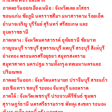
ภาคตะวันออกเฉียงเหนือ : จังหวัดเลย ยโสธร 
ขอนแก่น ชัยภูมิ นครราชสีมา มหาสารคาม ร้อยเอ็ด 
อำนาจเจริญ บุรีรัมย์ สุรินทร์ ศรีสะเกษ และ
อุบลราชธานี
ภาคกลาง : จังหวัดนครสวรรค์ อุทัยธานี ชัยนาท 
กาญจนบุรี ราชบุรี สุพรรณบุรี ลพบุรี สระบุรี สิงห์บุรี 
อ่างทอง พระนครศรีอยุธยา สมุทรสงคราม 
สมุทรสาคร นครปฐม รวมทั้งกรุงเทพมหานครและ
ปริมณฑล
ภาคตะวันออก : จังหวัดนครนายก ปราจีนบุรี สระแก้ว 
ฉะเชิงเทรา ชลบุรี ระยอง จันทบุรี และตราด
ภาคใต้ : จังหวัดเพชรบุรี ประจวบคีรีขันธ์ ชุมพร 
สุราษฎร์ธานี นครศรีธรรมราช พัทลุง สงขลา ระนอง 
พังงา ภูเก็ต กระบี่ ตรัง และสตูล