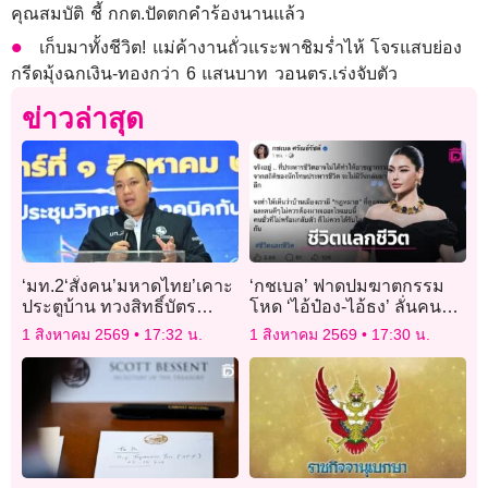
คุณสมบัติ ชี้ กกต.ปัดตกคำร้องนานแล้ว
เก็บมาทั้งชีวิต! แม่ค้างานถั่วแระพาชิมร่ำไห้ โจรแสบย่อง
กรีดมุ้งฉกเงิน-ทองกว่า 6 แสนบาท วอนตร.เร่งจับตัว
ข่าวล่าสุด
‘มท.2‘สั่งคน’มหาดไทย’เคาะ
‘กชเบล’ ฟาดปมฆาตกรรม
ประตูบ้าน ทวงสิทธิ์บัตร
โหด ‘ไอ้ป๋อง-ไอ้ธง’ ลั่นคนชั่ว
สวัสดิการฯให้ประชาชน คน
ไม่ควรได้รับโอกาส หนุน
1 สิงหาคม 2569
17:32 น.
1 สิงหาคม 2569
17:30 น.
มีสิทธิ์ห้ามตกหล่น!
โทษประหารชีวิต!