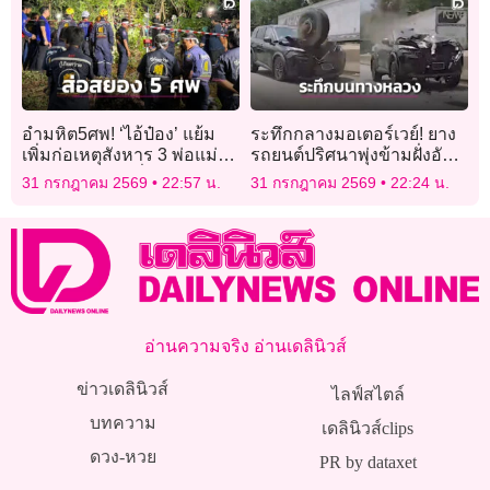
อำมหิต5ศพ! ‘ไอ้ป๋อง’ แย้ม
ระทึกกลางมอเตอร์เวย์! ยาง
เพิ่มก่อเหตุสังหาร 3 พ่อแม่ลูก
รถยนต์ปริศนาพุ่งข้ามฝั่งอัด
ฝังอำพรางใกล้พี่น้องรัสเซีย
กระจกหน้ารถเอสยูวีพังยับ
31 กรกฎาคม 2569
22:57 น.
31 กรกฎาคม 2569
22:24 น.
อ่านความจริง อ่านเดลินิวส์
ข่าวเดลินิวส์
ไลฟ์สไตล์
บทความ
เดลินิวส์clips
ดวง-หวย
PR by dataxet