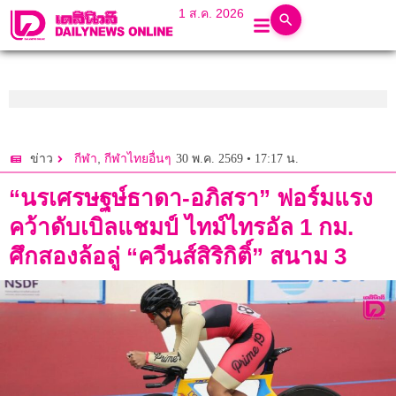
1 ส.ค. 2026
,
30 พ.ค. 2569 • 17:17 น.
ข่าว
กีฬา
กีฬาไทยอื่นๆ
“นรเศรษฐษ์ธาดา-อภิสรา” ฟอร์มแรง
คว้าดับเบิลแชมป์ ไทม์ไทรอัล 1 กม.
ศึกสองล้อลู่ “ควีนส์สิริกิติ์” สนาม 3