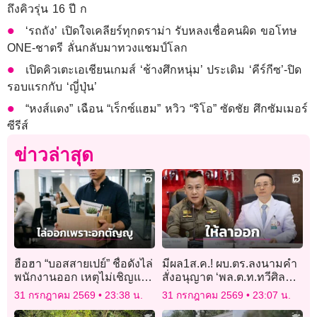
ถึงคิวรุ่น 16 ปี ก
‘รถถัง’ เปิดใจเคลียร์ทุกดราม่า รับหลงเชื่อคนผิด ขอโทษ
ONE-ชาตรี ลั่นกลับมาทวงแชมป์โลก
เปิดคิวเตะเอเชียนเกมส์ ‘ช้างศึกหนุ่ม’ ประเดิม ‘คีร์กีซ’-ปิด
รอบแรกกับ ‘ญี่ปุ่น’
“หงส์แดง” เฉือน “เร็กซ์แฮม” หวิว “ริโอ” ซัดชัย ศึกซัมเมอร์
ซีรีส์
ข่าวล่าสุด
ฮือฮา “บอสสายเปย์” ชื่อดังไล่
มีผล1ส.ค.! ผบ.ตร.ลงนามคำ
พนักงานออก เหตุไม่เชิญแม่
สั่งอนุญาต ‘พล.ต.ท.ทวีศิลป์’
มางานแต่งเพราะอายหน้าตา
ลาออกจากราชการ
31 กรกฎาคม 2569
23:38 น.
31 กรกฎาคม 2569
23:07 น.