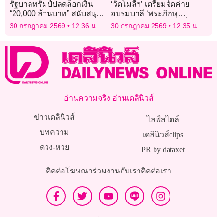
รัฐบาลทรัมป์ปลดล็อกเงิน
‘วัดโมลีฯ’ เตรียมจัดค่าย
“20,000 ล้านบาท” สนับสนุน
อบรมบาลี ‘พระภิกษุ
โครงการวัคซีนระดับโลก
สามเณร’ เข้ม 2 เดือนที่
30 กรกฎาคม 2569
12:36 น.
30 กรกฎาคม 2569
12:35 น.
อินเดีย-เนปาล ก่อนลงสนาม
สอบป.ธ.8-9
อ่านความจริง อ่านเดลินิวส์
ข่าวเดลินิวส์
ไลฟ์สไตล์
บทความ
เดลินิวส์clips
ดวง-หวย
PR by dataxet
ติดต่อโฆษณา
ร่วมงานกับเรา
ติดต่อเรา