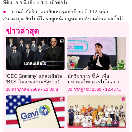
ที่ดิน’ ก.ย.นี้-เล็ง ป.ย.ป. เป้าต่อไป
‘กานต์ ภัสริน’ จวกยับเหตุรุมทำร้ายคดี 112 หน้า
สน.เตาปูน ยันไม่มีใครอยู่เหนือกฎหมาย-ตั้งตนเป็นศาลเตี้ยได้!
ข่าวล่าสุด
‘CEO Grammy’ แถลงเสียใจ
นักวิชาการ ชี้ AI เพื่อ
‘BTS’ ไม่ส่งผลงานชิงรางวัล
ประเทศไทยควรไปไกลกว่า
แจง ‘Asian Pop’ มีเพื่อ
แค่ Thai AI Passport แนะดู
30 กรกฎาคม 2569
13:00 น.
30 กรกฎาคม 2569
12:46 น.
สนับสนุน ไม่ใช่แบ่งแยก
ต่างประเทศเป็นตัวอย่าง
เสนอ 3 นโยบาย ยกระดับขีด
ความสามารถ