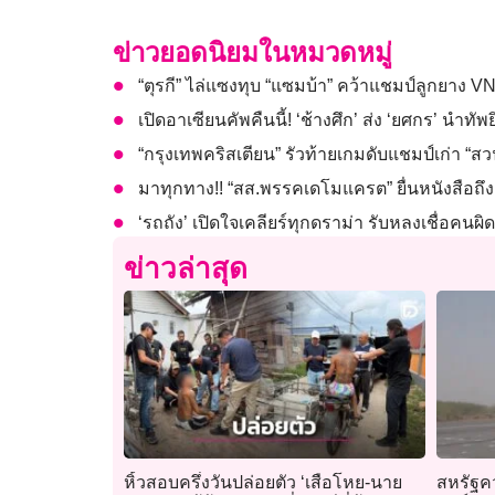
ข่าวยอดนิยมในหมวดหมู่
“ตุรกี” ไล่แซงทุบ “แซมบ้า” คว้าแชมป์ลูกยาง VN
เปิดอาเซียนคัพคืนนี้! ‘ช้างศึก’ ส่ง ‘ยศกร’ นำทัพย
“กรุงเทพคริสเตียน” รัวท้ายเกมดับแชมป์เก่า “ส
มาทุกทาง!! “สส.พรรคเดโมแครต” ยื่นหนังสือถึง 
‘รถถัง’ เปิดใจเคลียร์ทุกดราม่า รับหลงเชื่อค
ข่าวล่าสุด
หิ้วสอบครึ่งวันปล่อยตัว ‘เสือโหย-นาย
สหรัฐค