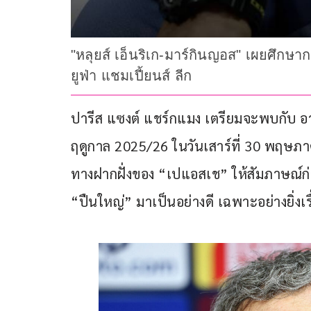
"หลุยส์ เอ็นริเก-มาร์กินญอส" เผยศึกษ
ยูฟ่า แชมเปี้ยนส์ ลีก
ปารีส แซงต์ แชร์กแมง เตรียมจะพบกับ อาร
ฤดูกาล 2025/26 ในวันเสาร์ที่ 30 พฤษภา
ทางฝากฝั่งของ “เปแอสเช” ให้สัมภาษณ์ก
“ปืนใหญ่” มาเป็นอย่างดี เฉพาะอย่างยิ่งเรื