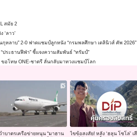
L สมัย 2
ิง ‘ลาว’
วนกุหลาบ” 2-0 ฟาดแชมป์ลูกหนัง “กรมพลศึกษา เดลินิวส์ คัพ 2026” 
“ประธานฟีฟ่า” ชี้แจงความสัมพันธ์ “ทรัมป์”
นผิด ขอโทษ ONE-ชาตรี ลั่นกลับมาทวงแชมป์โลก
ว่ำบาตรเครือข่ายหนุน “มาฮาน
ไขข้อสงสัย! หลัง ‘ฮลุน โซโล่’ เสี