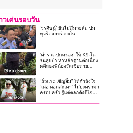
่าวเด่นรอบวัน
‘วรศิษฎ์’ ยันไม่มีมวยล้ม ปม
ทุจริตสอบท้องถิ่น
‘ตำรวจ-ปกครอง’ ใช้ K9-โด
รนลุยป่า หาหลักฐานต่อเนื่อง
คดีสองพี่น้องรัสเซียหาย
ปริศนา
“ถั่วแระ เชิญยิ้ม” ให้กำลังใจ
“เด๋อ ดอกสะเดา” ไม่ยุ่งดราม่า
ครอบครัว รู้แต่ตลกดังดีใจ
ลูกสาวเรียนจบ!