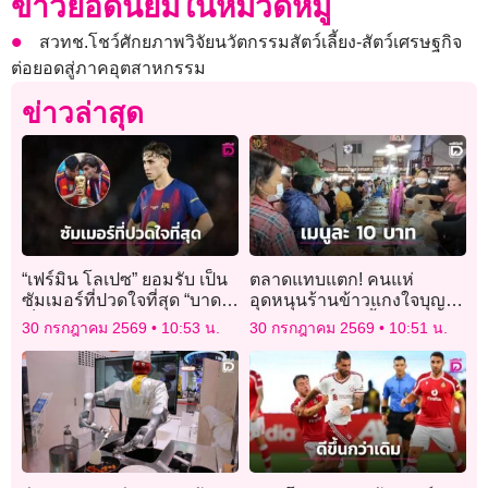
ข่าวยอดนิยมในหมวดหมู่
สวทช.โชว์ศักยภาพวิจัยนวัตกรรมสัตว์เลี้ยง-สัตว์เศรษฐกิจ
ต่อยอดสู่ภาคอุตสาหกรรม
ข่าวล่าสุด
“เฟร์มิน โลเปซ” ยอมรับ เป็น
ตลาดแทบแตก! คนแห่
ซัมเมอร์ที่ปวดใจที่สุด “บาด
อุดหนุนร้านข้าวแกงใจบุญ
เจ็บ-อดไปบอลโลก” จนไม่
เมนูละ 10 บาท ซื้อได้แบบไม่
30 กรกฎาคม 2569
10:53 น.
30 กรกฎาคม 2569
10:51 น.
กล้าดูสเปนแข่ง
อั้น