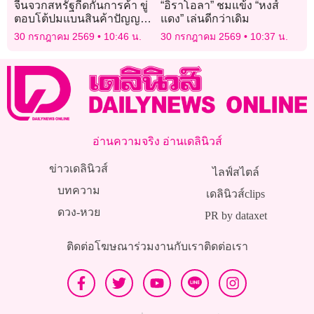
จีนจวกสหรัฐกีดกันการค้า ขู่
“อิราโอลา” ชมแข้ง “หงส์
ตอบโต้ปมแบนสินค้าปัญญา
แดง” เล่นดีกว่าเดิม
ประดิษฐ์
30 กรกฎาคม 2569
10:46 น.
30 กรกฎาคม 2569
10:37 น.
อ่านความจริง อ่านเดลินิวส์
ข่าวเดลินิวส์
ไลฟ์สไตล์
บทความ
เดลินิวส์clips
ดวง-หวย
PR by dataxet
ติดต่อโฆษณา
ร่วมงานกับเรา
ติดต่อเรา