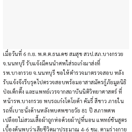
เมื่อวันที่ 6 ก.ย. พ.ต.ต.ธนเดช สมสุข สวป.สภ.บางกรวย 
จ.นนทบุรี รับแจ้งมีคนนำศพใส่รถเก๋งมาส่งที่ 
รพ.บางกรวย จ.นนทบุรี ขอให้ตำรวจมาตรวจสอบ หลัง
รับแจ้งจึงรีบรุดไปตรวจสอบพร้อมอาสาสมัครกู้ภัยมูลนิธิ
ป่อเต็กตึ๊ง และแพทย์เวรจากสถาบันนิติวิทยาศาสตร์ ที่
หน้ารพ.บางกรวย พบรถเก๋งโตโยต้า คัมรี่ สีขาว ภายใน
รถที่เบาะนั่งด้านหลังพบศพชายวัย 81 ปี สภาพศพ
เปลือยไม่สวมเสื้อผ้าถูกห่อด้วยผ้าปูที่นอน แพทย์ชันสูตร
เบื้องต้นพบว่าเสียชีวิตมาประมาณ 4-6 ชม. ตามร่างกาย