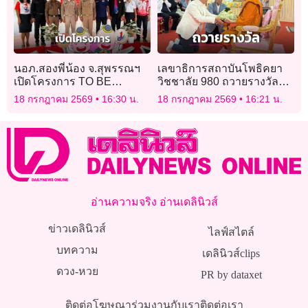
นอภ.สองพี่น้อง จ.สุพรรณฯ
เลขาธิการสถาบันโพธิคยา
เปิดโครงการ TO BE
วิชชาลัย 980 ถวายรางวัล
NUMBER ONE
โพธิคยานาคาธิบดีแก่
18 กรกฎาคม 2569
16:30 น.
18 กรกฎาคม 2569
16:21 น.
‘สมเด็จธงชัย’
อ่านความจริง อ่านเดลินิวส์
ข่าวเดลินิวส์
ไลฟ์สไตล์
บทความ
เดลินิวส์clips
ดวง-หวย
PR by dataxet
ติดต่อโฆษณา
ร่วมงานกับเรา
ติดต่อเรา