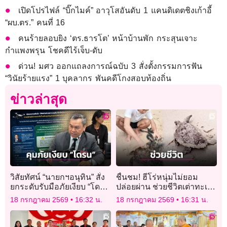
เปิดโปรไฟล์ “บิ๊กไมค์” อาวุโสอันดับ 1 แคนดิเดตชิงเก้าอี้
“ผบ.ตร.” คนที่ 16
คนร้ายลอบยิง ‘ตร.ธารโต’ หน้าบ้านพัก กระสุนเจาะ
กำแพงพรุน โชคดีไร้เจ็บ-ดับ
ด่วน! มศว ออกแถลงการณ์ฉบับ 3 สั่งตั้งกรรมการฟัน
“วินัยร้ายแรง” 1 บุคลากร พันคดีโกงสอบท้องถิ่น
ข่าวล่าสุด
วิสัยทัศน์ “นายกฯอนุทิน” สั่ง
ชื่นชม! ฮีโร่หนุ่มไม่ยอม
ยกระดับรับมือภัยเงียบ “โดรน
ปล่อยผ่าน ช่วยชีวิตเต่าทะเล
ไซเบอร์” ดูแลน่านฟ้าไทย
ติดอวนคืนสู่ทะเล
18 กรกฎาคม 2569
16:32 น.
18 กรกฎาคม 2569
16:31 น.