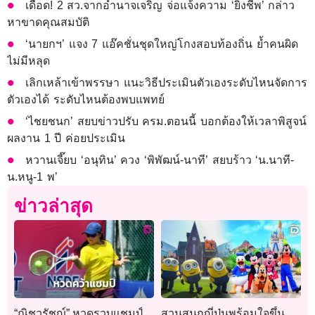
เดือด! 2 สว.จากอำนาจเจริญ จ่อแจ้งความ ‘ยิ่งชีพ’ กล่าว
หาขาดคุณสมบัติ
‘นายกฯ’ แจง 7 แอ๊คชั่นชุดใหญ่โกงสอบท้องถิ่น ย้ำคนผิด
ไม่มีหลุด
เลิกเหล้าเข้าพรรษา แนะวิธีประเมินตัวเองระดับไหนจัดการ
ตัวเองได้ ระดับไหนต้องพบแพทย์
‘ไชยชนก’ สยบข่าวปรับ ครม.ตอนนี้ บอกต้องให้เวลาพิสูจน์
ผลงาน 1 ปี ค่อยประเมิน
หวานเจี๊ยบ ‘อนุทิน’ ควง ‘พิพัฒน์-นาที’ สยบร้าว ‘น.นาที-
น.หนู-1 พ’
ข่าวล่าสุด
“ณิชวรัชญ์” หวดรวบแชมป์
สวนสนุกญี่ปุ่นพร้อมใจขึ้น