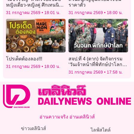
หญิงเดี่ยว-หญิงคู่ ศึกเทนนิส
ราคาตั๋ว
“เอเชียน โฟร์ทีน” สนาม 4
31 กรกฎาคม 2569
18:01 น.
31 กรกฎาคม 2569
18:00 น.
โปรเด็ดต้องลอง!!!
สจป.ที่ 4 (ตาก) จัดกิจกรรม
‘วันเจ้าหน้าที่พิทักษ์ป่าโลก’
31 กรกฎาคม 2569
18:00 น.
สดุดีผู้เสียสละ
31 กรกฎาคม 2569
17:58 น.
อ่านความจริง อ่านเดลินิวส์
ข่าวเดลินิวส์
ไลฟ์สไตล์