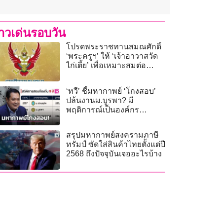
่าวเด่นรอบวัน
โปรดพระราชทานสมณศักดิ์
‘พระครูฯ’ ให้ ‘เจ้าอาวาสวัด
ไก่เตี้ย’ เพื่อเหมาะสมต่อ
ปฏิบัติศาสนกิจ
‘ทวี’ ชี้มหากาพย์ ‘โกงสอบ’
ปล้นงานม.บูรพา? มี
พฤติการณ์เป็นองค์กร
อาชญากรรม
สรุปมหากาพย์สงครามภาษี
ทรัมป์ ซัดใส่สินค้าไทยตั้งแต่ปี
2568 ถึงปัจจุบันเจออะไรบ้าง