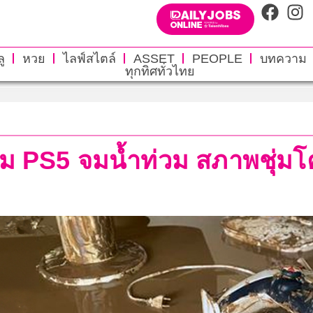
ู
หวย
ไลฟ์สไตล์
ASSET
PEOPLE
บทความ
ทุกทิศทั่วไทย
กม PS5 จมน้ำท่วม สภาพชุ่มโค