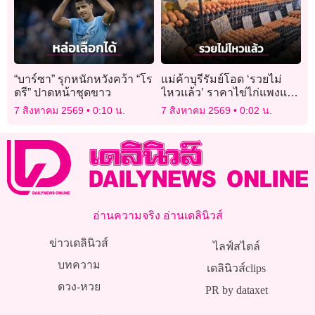
“บาร์ซา” รุกหนักหวังคว้า “โร
แม่ค้าบุรีรัมย์โอด ‘รวยไม่
ดรี” ปาดหน้าชุดขาว
ไหวแล้ว’ ราคาไข่ไก่แพงแตะ
ฟองละ 4 บาท
7 สิงหาคม 2569
0:10 น.
7 สิงหาคม 2569
0:02 น.
อ่านความจริง อ่านเดลินิวส์
ข่าวเดลินิวส์
ไลฟ์สไตล์
บทความ
เดลินิวส์clips
ดวง-หวย
PR by dataxet