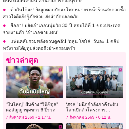
คืนทะเลอันดามัน สานต่อภารกิจอนุรักษ์
ทำกันได้ลง! ยิงลูกดอกปักสะโพกหมาจรหน้าร้านสะดวกซื้อ
สาวใจดีแจ้งกู้ภัยช่วย ส่งผ่าตัดปลอดภัย
ฮือฮา! ปลัดอำเภอหนุ่มวัย 30 ปี สอบได้ที่ 1 ของประเทศ
รายงานตัว ‘อำเภอชายแดน’
แฟนคลับรวมพลังชวนดูคลิป ‘ฮลุน โซโล่’ วันละ 1 คลิป
หวังรายได้ยูทูบส่งต่อถึงย่า-ครอบครัว
ข่าวล่าสุด
“ปืนใหญ่” ฝันค้าง “วินิซิอุส”
‘สจล.’ ผนึกกำลังภาคีระดับ
ต่อสัญญาชุดขาว 6 ปีรวด
โลกเปิดตัวโครงการ
“Farming Future, Together”
7 สิงหาคม 2569
2:17 น.
7 สิงหาคม 2569
0:12 น.
ปฏิรูปภาคเกษตรไทย