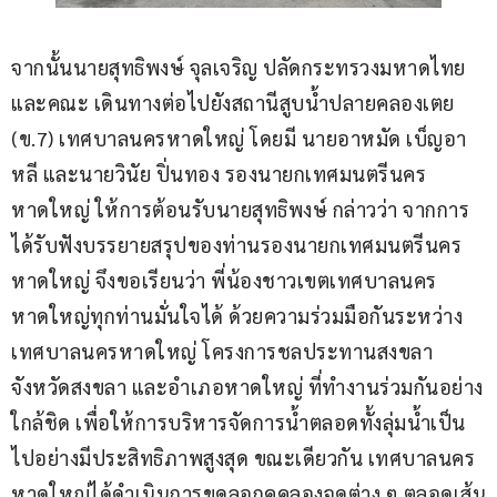
จากนั้นนายสุทธิพงษ์ จุลเจริญ ปลัดกระทรวงมหาดไทย 
และคณะ เดินทางต่อไปยังสถานีสูบน้ำปลายคลองเตย 
(ข.7) เทศบาลนครหาดใหญ่ โดยมี นายอาหมัด เบ็ญอา
หลี และนายวินัย ปิ่นทอง รองนายกเทศมนตรีนคร
หาดใหญ่ ให้การต้อนรับนายสุทธิพงษ์ กล่าวว่า จากการ
ได้รับฟังบรรยายสรุปของท่านรองนายกเทศมนตรีนคร
หาดใหญ่ จึงขอเรียนว่า พี่น้องชาวเขตเทศบาลนคร
หาดใหญ่ทุกท่านมั่นใจได้ ด้วยความร่วมมือกันระหว่าง
เทศบาลนครหาดใหญ่ โครงการชลประทานสงขลา 
จังหวัดสงขลา และอำเภอหาดใหญ่ ที่ทำงานร่วมกันอย่าง
ใกล้ชิด เพื่อให้การบริหารจัดการน้ำตลอดทั้งลุ่มน้ำเป็น
ไปอย่างมีประสิทธิภาพสูงสุด ขณะเดียวกัน เทศบาลนคร
หาดใหญ่ได้ดำเนินการขุดลอกคูคลองจุดต่าง ๆ ตลอดเส้น