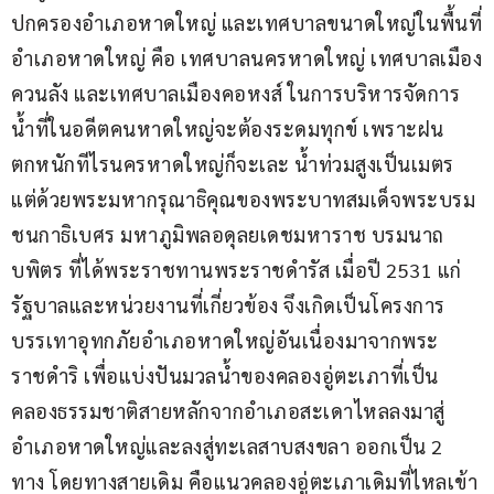
ปกครองอำเภอหาดใหญ่ และเทศบาลขนาดใหญ่ในพื้นที่
อำเภอหาดใหญ่ คือ เทศบาลนครหาดใหญ่ เทศบาลเมือง
ควนลัง และเทศบาลเมืองคอหงส์ ในการบริหารจัดการ
น้ำที่ในอดีตคนหาดใหญ่จะต้องระดมทุกข์ เพราะฝน
ตกหนักทีไรนครหาดใหญ่ก็จะเละ น้ำท่วมสูงเป็นเมตร 
แต่ด้วยพระมหากรุณาธิคุณของพระบาทสมเด็จพระบรม
ชนกาธิเบศร มหาภูมิพลอดุลยเดชมหาราช บรมนาถ
บพิตร ที่ได้พระราชทานพระราชดำรัส เมื่อปี 2531 แก่
รัฐบาลและหน่วยงานที่เกี่ยวข้อง จึงเกิดเป็นโครงการ
บรรเทาอุทกภัยอำเภอหาดใหญ่อันเนื่องมาจากพระ
ราชดำริ เพื่อแบ่งปันมวลน้ำของคลองอู่ตะเภาที่เป็น
คลองธรรมชาติสายหลักจากอำเภอสะเดาไหลลงมาสู่
อำเภอหาดใหญ่และลงสู่ทะเลสาบสงขลา ออกเป็น 2 
ทาง โดยทางสายเดิม คือแนวคลองอู่ตะเภาเดิมที่ไหลเข้า