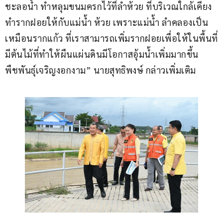
ชะลอน้ำ ทำหลุมขนมครกไว้ที่ลำห้วย ที่บริเวณใกล้เคียง 
ทำรากฝอยให้กับแม่น้ำ ห้วย เพราะแม่น้ำ ลำคลองเป็น
เหมือนรากแก้ว ที่เราสามารถเพิ่มรากฝอยเพื่อให้ในพื้นที่
มีต้นไม้ที่ทำให้ผืนแผ่นดินมีโอกาสอุ้มน้ำเพิ่มมากขึ้น 
พืชพันธุ์เจริญงอกงาม” นายสุทธิพงษ์ กล่าวเพิ่มเติม