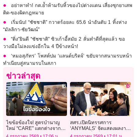
อย่าหาทำ! กต.ย้ำห้ามรับหิ้วของไปต่างแดน เสี่ยงซุกยาเสพ
ติด-ของผิดกฎหมาย
เริ่มนับ! “ชัชชาติ” กวาดร้อยละ 65.6 นำอันดับ 1 ทิ้งห่าง
“มัลลิกา-ชัยวัฒน์”
“ติ่ง”ยินดี “ชัชชาติ” ซิวเก้าอี้สมัย 2 ลั่นทำดีที่สุดแล้ว ขอ
วางมือไม่ลงแข่งอีกใน 4 ปีข้างหน้า!
‘หมอสุภัทร’ โพสต์ปม ‘แลนด์บริดจ์’ ขยับจากสนามรบหน้า
ทำเนียบสู่สนามรบในสภา
ข่าวล่าสุด
ไขข้อข้องใจ! สูตรบำนาญ
สศร.เปิดนิทรรศการ
ใหม่ “CARE” แตกต่างจาก
‘ANYMALS’ จัดแสดงผลงาน
“ประกันสังคมเดิม” อย่างไร?
‘ของเล่นเด็กเล็ก’ ในรูปแบบ
4 กรกฎาคม 2569
17:06 น.
4 กรกฎาคม 2569
17:01 น.