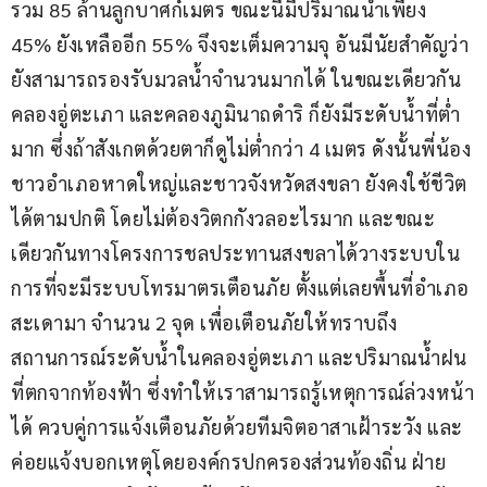
รวม 85 ล้านลูกบาศก์เมตร ขณะนี้มีปริมาณน้ำเพียง 
45% ยังเหลืออีก 55% จึงจะเต็มความจุ อันมีนัยสำคัญว่า 
ยังสามารถรองรับมวลน้ำจำนวนมากได้ ในขณะเดียวกัน
คลองอู่ตะเภา และคลองภูมินาถดำริ ก็ยังมีระดับน้ำที่ต่ำ
มาก ซึ่งถ้าสังเกตด้วยตาก็ดูไม่ต่ำกว่า 4 เมตร ดังนั้นพี่น้อง
ชาวอำเภอหาดใหญ่และชาวจังหวัดสงขลา ยังคงใช้ชีวิต
ได้ตามปกติ โดยไม่ต้องวิตกกังวลอะไรมาก และขณะ
เดียวกันทางโครงการชลประทานสงขลาได้วางระบบใน
การที่จะมีระบบโทรมาตรเตือนภัย ตั้งแต่เลยพื้นที่อำเภอ
สะเดามา จำนวน 2 จุด เพื่อเตือนภัยให้ทราบถึง
สถานการณ์ระดับน้ำในคลองอู่ตะเภา และปริมาณน้ำฝน
ที่ตกจากท้องฟ้า ซึ่งทำให้เราสามารถรู้เหตุการณ์ล่วงหน้า
ได้ ควบคู่การแจ้งเตือนภัยด้วยทีมจิตอาสาเฝ้าระวัง และ
ค่อยแจ้งบอกเหตุโดยองค์กรปกครองส่วนท้องถิ่น ฝ่าย