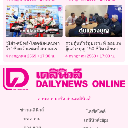
ใครได้ประโยชน์บ้าง
ประติมากรรมร่วมสมัย
“มิย่า-สมิทธ์-โชคชัย-เคนทา
รวบตุ๋นทัวร์อุมเราะห์ ลอยแพ
โร” ซิ่งคว้าแชมป์ สนามแรก
ผู้แสวงบุญ 150 ชีวิต เสียหาย
TOYOTA GAZOO Racing
กว่า 4 ล้าน
4 กรกฎาคม 2569
17:00 น.
4 กรกฎาคม 2569
17:00 น.
Thailand 2026
อ่านความจริง อ่านเดลินิวส์
ข่าวเดลินิวส์
ไลฟ์สไตล์
บทความ
เดลินิวส์clips
ดวง-หวย