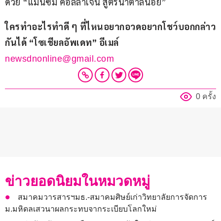
ด้วย “แมนซั่ม คอลลาเจน สูตรน้ำตาลน้อย”
ใครทำอะไรทำดี ๆ ที่ไหนอยากอวดอยากโชว์บอกกล่าว
กันได้ “โซเชียลอัพเดท” อีเมล์ 
newsdnonline@gmail.com
0 ครั้ง
ข่าวยอดนิยมในหมวดหมู่
สมาคมวารสารฯมธ.-สมาคมศิษย์เก่าวิทยาลัยการจัดการ
ม.มหิดลเสวนาผลกระทบจากระเบียบโลกใหม่