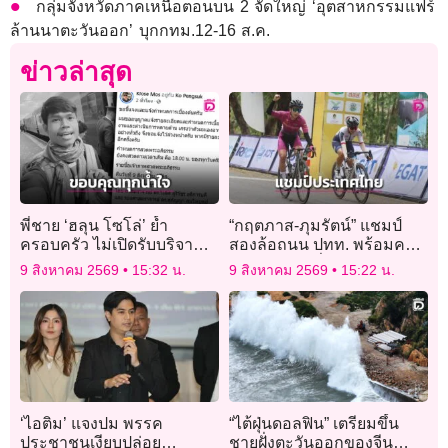
กลุ่มจังหวัดภาคเหนือตอนบน 2 จัดใหญ่ ‘อุตสาหกรรมแฟร์
ล้านนาตะวันออก’ บุกกทม.12-16 ส.ค.
ข่าวล่าสุด
พี่ชาย ‘ฮลุน โซโล่’ ย้ำ
“กฤตภาส-ภุมรัตน์” แชมป์
ครอบครัว ไม่เปิดรับบริจาค
สองล้อถนน ปทท. พร้อมคว้า
เงิน พร้อมขอบคุณทุกความ
นักกีฬายอดเยี่ยมปี 2569
9 สิงหาคม 2569
15:32 น.
9 สิงหาคม 2569
15:22 น.
รัก
“ผอ.เขื่อนภูมิพล” พร้อมรับ
เจ้าภาพต่อปี 2570
‘ไอติม’ แจงปม พรรค
“ไต้ฝุ่นดอลฟิน” เตรียมขึ้น
ประชาชนเงียบปล่อย
ชายฝั่งตะวันออกของจีน