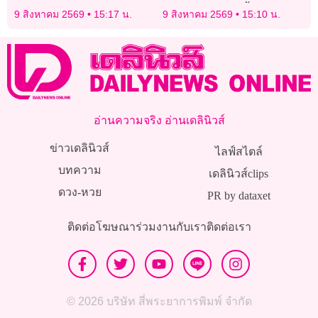
‘อนุสรณ์’ ประท้วงรัฐสภา
ทางการเตือนภัยน้ำท่วม-ดิน
9 สิงหาคม 2569
15:17 น.
9 สิงหาคม 2569
15:10 น.
ต้อนรับ ‘มิน ออง ไลง์’ อยู่คน
ถล่ม
เดียว
อ่านความจริง อ่านเดลินิวส์
ข่าวเดลินิวส์
ไลฟ์สไตล์
บทความ
เดลินิวส์clips
ดวง-หวย
PR by dataxet
ติดต่อโฆษณา
ร่วมงานกับเรา
ติดต่อเรา
© 2026 บริษัท สี่พระยาการพิมพ์ จำกัด