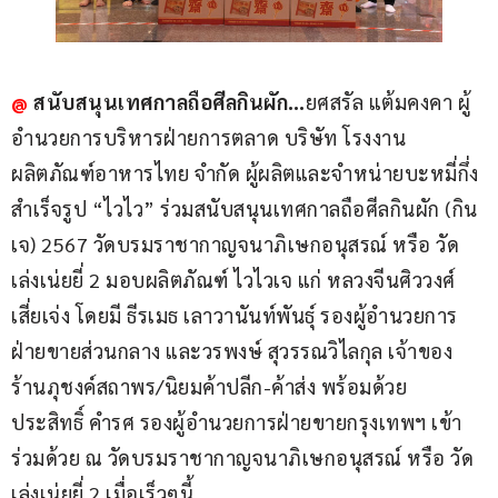
@
สนับสนุนเทศกาลถือศีลกินผัก…
ยศสรัล แต้มคงคา ผู้
อำนวยการบริหารฝ่ายการตลาด บริษัท โรงงาน
ผลิตภัณฑ์อาหารไทย จำกัด ผู้ผลิตและจำหน่ายบะหมี่กึ่ง
สำเร็จรูป “ไวไว” ร่วมสนับสนุนเทศกาลถือศีลกินผัก (กิน
เจ) 2567 วัดบรมราชากาญจนาภิเษกอนุสรณ์ หรือ วัด
เล่งเน่ยยี่ 2 มอบผลิตภัณฑ์ ไวไวเจ แก่ หลวงจีนศิววงศ์ 
เสี่ยเจ่ง โดยมี ธีรเมธ เลาวานันท์พันธุ์ รองผู้อำนวยการ
ฝ่ายขายส่วนกลาง และวรพงษ์ สุวรรณวิไลกุล เจ้าของ
ร้านภุชงค์สถาพร/นิยมค้าปลีก-ค้าส่ง พร้อมด้วย 
ประสิทธิ์ คำรศ รองผู้อำนวยการฝ่ายขายกรุงเทพฯ เข้า
ร่วมด้วย ณ วัดบรมราชากาญจนาภิเษกอนุสรณ์ หรือ วัด
เล่งเน่ยยี่ 2 เมื่อเร็วๆนี้