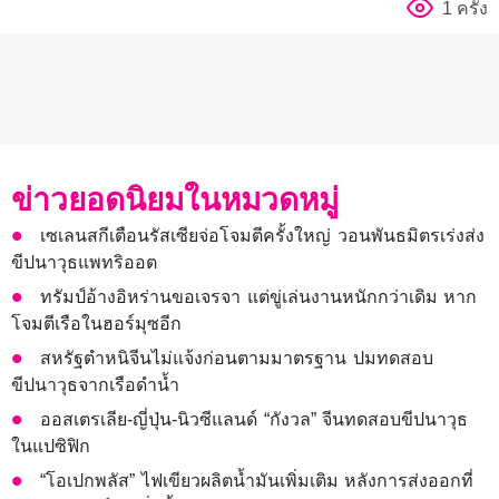
1 ครั้ง
ข่าวยอดนิยมในหมวดหมู่
เซเลนสกีเตือนรัสเซียจ่อโจมตีครั้งใหญ่ วอนพันธมิตรเร่งส่ง
ขีปนาวุธแพทริออต
ทรัมป์อ้างอิหร่านขอเจรจา แต่ขู่เล่นงานหนักกว่าเดิม หาก
โจมตีเรือในฮอร์มุซอีก
สหรัฐตำหนิจีนไม่แจ้งก่อนตามมาตรฐาน ปมทดสอบ
ขีปนาวุธจากเรือดำน้ำ
ออสเตรเลีย-ญี่ปุ่น-นิวซีแลนด์ “กังวล” จีนทดสอบขีปนาวุธ
ในแปซิฟิก
“โอเปกพลัส” ไฟเขียวผลิตน้ำมันเพิ่มเติม หลังการส่งออกที่