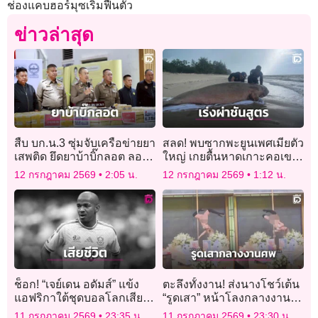
ช่องแคบฮอร์มุซเริ่มฟื้นตัว
ข่าวล่าสุด
สืบ บก.น.3 ซุ่มจับเครือข่ายยา
สลด! พบซากพะยูนเพศเมียตัว
เสพติด ยึดยาบ้าบิ๊กลอต ลอบ
ใหญ่ เกยตื้นหาดเกาะคอเขา
ขนเข้ากรุง
พังงา เร่งผ่าชันสูตรหาสาเหตุ
12 กรกฎาคม 2569
2:05 น.
12 กรกฎาคม 2569
1:12 น.
ช็อก! “เจย์เดน อดัมส์” แข้ง
ตะลึงทั้งงาน! ส่งนางโชว์เต้น
แอฟริกาใต้ชุดบอลโลกเสีย
“รูดเสา” หน้าโลงกลางงาน
ชีวิต
พิธีศพเจ้าของบาร์เก่าย่าน
11 กรกฎาคม 2569
23:35 น.
11 กรกฎาคม 2569
23:30 น.