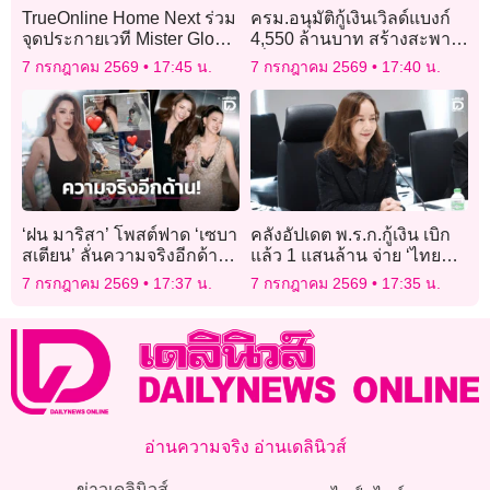
TrueOnline Home Next ร่วม
ครม.อนุมัติกู้เงินเวิลด์แบงก์
จุดประกายเวที Mister Global
4,550 ล้านบาท สร้างสะพาน
Thailand 2026 เฟ้นหา ‘True
เชื่อมเกาะ-ทะเลสาบ
7 กรกฎาคม 2569
17:45 น.
7 กรกฎาคม 2569
17:40 น.
Gentlemen’
‘ฝน มาริสา’ โพสต์ฟาด ‘เซบา
คลังอัปเดต พ.ร.ก.กู้เงิน เบิก
สเตียน’ ลั่นความจริงอีกด้าน
แล้ว 1 แสนล้าน จ่าย ‘ไทย
‘ดิว อริสรา’ แบกค่าใช้จ่ายลูก
ช่วยไทยพลัส-บัตรคนจน’
7 กรกฎาคม 2569
17:37 น.
7 กรกฎาคม 2569
17:35 น.
80% ไร้พี่เลี้ยง!
อ่านความจริง อ่านเดลินิวส์
ข่าวเดลินิวส์