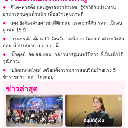
คีโต–ฟาสติ้ง และสูตรอัตราตัวเลข รู้จักวิธีรับประทาน
อาหารควบคุมน้ำหนัก เพื่อสร้างสุขภาพดี
สตง.ยังต้องจ่ายค่าเช่าที่ตึกถล่ม แจงเช่าที่ดิน รฟท. เป็นงบ
ผูกพัน 15 ปี
‘กรมธรณี’ เตือน 11 จังหวัด ‘เหนือ-ตะวันออก’ เฝ้าระวังดิน
ถล่ม-น้ำป่าหลาก 6-7 ก.ค. นี้
‘บิ๊กดุลย์’ อัด สส.ปชน. กล่าวหารัฐมนตรีปีศาจ ชี้เป็นเด็กไร้
วุฒิภาวะ
‘ปลัดมหาดไทย’ เตรียมตั้งกรรมการสอบวินัยร้ายแรง 5
ข้าราชการ ‘สถ.’ โกงสอบ
ข่าวล่าสุด