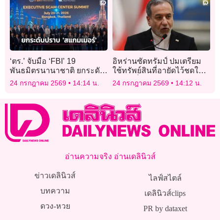
‘ตร.’ จับมือ ‘FBI’ 19
อิหร่านซัดทรัมป์ ปมเตรียม
พันธมิตรนานาชาติ ยกระดับ
ใช้ทรัพย์สินที่อายัดไว้ชดใช้
ความร่วมมือปราบปราม ‘ส
ให้เรือที่ถูกโจมตี
24 กรกฎาคม 2569
14:14 น.
24 กรกฎาคม 2569
14:12 น.
แกมเมอร์’
อ่านความจริง อ่านเดลินิวส์
ข่าวเดลินิวส์
ไลฟ์สไตล์
บทความ
เดลินิวส์clips
ดวง-หวย
PR by dataxet