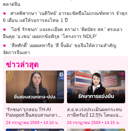
ตลาดจีน
ศาลพิพากษา ‘เนติวิทย์’ อารยะขัดขืนไม่เกณฑ์ทหาร จำคุก
6 เดือน แต่ให้รอการลงโทษ 1 ปี
‘ไอซ์ รักชนก’ แจงละเอียด ดราม่า ‘ติดบัตร สส.’ ตรงเอว
ยืนคุย ‘อ.เชน’ เผยถกข้อพิรุธ ‘โครงการ NDLP’
‘สีหศักดิ์’ เผยผลหารือ ‘สี จิ้นผิง’ ขอจีนให้ความสำคัญ
จัดการจีนเทา
ข่าวล่าสุด
‘รักชนก’รุกสอบ TH-AI
ส.อ.ท.เร่งประเมินผลกระทบ
Passport ยื่นสอบสวนกลาง
ภาษีทรัมป์ 12.5% โดนแน่
-ปปง.เอาผิด ฝากความ
อาหารแปรรูป ชิ้นส่วนรถ สิ่ง
24 กรกฎาคม 2569
14:16 น.
24 กรกฎาคม 2569
14:15 น.
คิดถึง’ไชยชนก’
ทอ