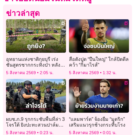
ข่าวล่าสุด
อุทยานแห่งชาติกุยบุรี เร่ง
สื่อดังปูด “ปืนใหญ่” ใกล้ปิดดีล
ชันสูตรซากกระทิงป่า หลัง
คว้า “กิมาไรส์”
พบรอยคล้ายกระสุนปืน
5 สิงหาคม 2569
2:05 น.
5 สิงหาคม 2569
1:32 น.
ผบช.ภ.9 รุกกระชับพื้นที่ล่า 3
“แลมพาร์ด” จ้องยืม “มูดริก”
โจรใต้ ยิงปะทะสวนปาล์ม
เสริมแนวรุกช้างกระทืบโรง
เผยคุมตัวซักถามแล้ว 11
5 สิงหาคม 2569
0:23 น.
5 สิงหาคม 2569
0:01 น.