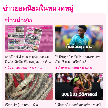
ข่าวยอดนิยมในหมวดหมู่
ข่าวล่าสุด
เดลินิวส์ 4 ส.ค.อนุทินกล่อม
“วินิซิอุส” กลับไปรายงานตัว
อินโดนีเซีย ดึงลงทุนการค้า
กับ “รีล มาดริด” แล้ว
สร้างอาเซียนให้เข้มแข็ง
4 สิงหาคม 2569
5:30 น.
4 สิงหาคม 2569
5:02 น.
เรื่องน่ารู้ : บอระเพ็ด
“เอียลา” ปลดล็อกคว้าแชมป์