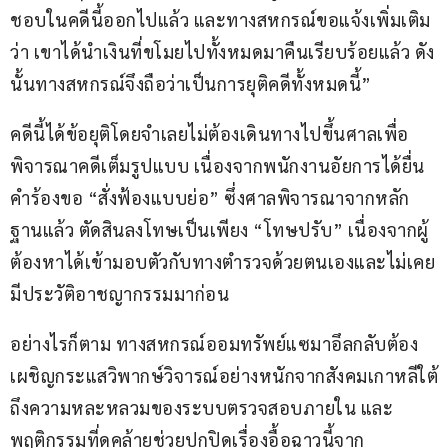
ชอบในคดีนี้ออกไปแล้ว และทางสหกรณ์ขอแจ้งเพิ่มเติม
ว่า เขาได้นำเงินที่ขโมยไปทั้งหมดมาคืนเรียบร้อยแล้ว ดัง
นั้นทางสหกรณ์จึงถือว่าเป็นการยุติคดีทั้งหมดนี้” 
คดีนี้ได้ข้อยุติโดยจำเลยไม่ต้องเดินทางไปขึ้นศาลเพื่อ
พิจารณาคดีเต็มรูปแบบ เนื่องจากพนักงานอัยการได้ยื่น
คำร้องขอ “สั่งฟ้องแบบย่อ” ซึ่งศาลพิจารณาจากหลัก
ฐานแล้ว ตัดสินลงโทษเป็นเพียง “โทษปรับ” เนื่องจากผู้
ต้องหาได้เข้ามอบตัวกับทางตำรวจด้วยตนเองและไม่เคย
มีประวัติอาชญากรรมมาก่อน 
อย่างไรก็ตาม ทางสหกรณ์ออมทรัพย์แซมาอึลกลับต้อง
เผชิญกระแสวิพากษ์วิจารณ์อย่างหนักจากสังคมเกาหลีใต้
ถึงความหละหลวมของระบบตรวจสอบภายใน และ
พฤติกรรมที่ดูคล้ายช่วยปกปิดเรื่องอื้อฉาวนี้จาก