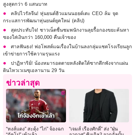
สูงสุดกว่า 6 แสนบาท
คลิปไวรัลจีน! หุ่นยนต์ฮิวแมนนอยด์เตะ CEO ล้ม จุด
กระแสการพัฒนาหุ่นยนต์ยุคใหม่ (คลิป)
สุดประทับใจ! ชาวเน็ตชื่นชมพนักงานลุยรื้อกองขยะค้นหา
ซองใส่เงินกว่า 160,000 คืนเจ้าของ
ศาลฟันธง! พ่อโพสต์แฉเรื่องในบ้านลงกลุ่มแชตโรงเรียนลูก
เข้าข่ายการใช้ความรุนแรง
ปาฏิหาริย์! น้องหมารอดตายหลังติดใต้ซากตึกพังจากแผ่น
ดินไหวเวเนซุเอลานาน 29 วัน
ข่าวล่าสุด
“หงส์แดง” สะดุ้ง “ไก่” จ้องฉก
“เจมส์ เรืองศักดิ์” ส่ง “ฝุ่น
“กัคโป” เข้าเล้า
อวกาศ” ซิงเกิล2 จากอัลบั้ม