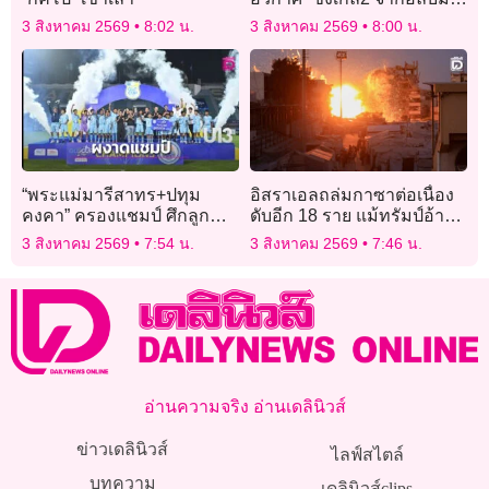
“Present Tense ปัจจุบันกาล”
3 สิงหาคม 2569
8:02 น.
3 สิงหาคม 2569
8:00 น.
เอาใจแฟนๆ
“พระแม่มารีสาทร+ปทุม
อิสราเอลถล่มกาซาต่อเนื่อง
คงคา” ครองแชมป์ ศึกลูก
ดับอีก 18 ราย แม้ทรัมป์อ้าง
หนัง “GLO Cup 2026 THE
ฮามาสยอมวางอาวุธ
3 สิงหาคม 2569
7:54 น.
3 สิงหาคม 2569
7:46 น.
FINAL”
อ่านความจริง อ่านเดลินิวส์
ข่าวเดลินิวส์
ไลฟ์สไตล์
บทความ
เดลินิวส์clips