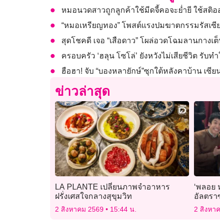
หมอนวดสาวถูกลูกค้าใช้มีดจี้คอจะย่ำยี ใช้สติออ
“หมอเหรียญทอง” โพสต์แรงปมฆาตกรรมรัสเซีย
สุดโชคดี เจอ “เสือดาว” โผล่อวดโฉมลานกางเต
ครอบครัว ‘ฮลุน โซโล่’ ยังหวังไม่เสียชีวิต รั
ฮือฮา! จับ “บองหลายักษ์”ซุกใต้หลังคาบ้าน เซี
ข่าวล่าสุด
LA PLANTE เปลี่ยนภาพจำอาหาร
‘พลอย 
ฝรั่งเศสใจกลางสุขุมวิท
อัลตราซ
2 สิงหาคม 2569
15:44 น.
2 สิงหา