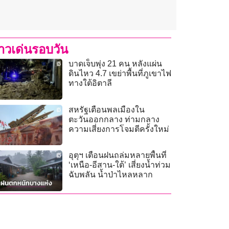
่าวเด่นรอบวัน
บาดเจ็บพุ่ง 21 คน หลังแผ่น
ดินไหว 4.7 เขย่าพื้นที่ภูเขาไฟ
ทางใต้อิตาลี
สหรัฐเตือนพลเมืองใน
ตะวันออกกลาง ท่ามกลาง
ความเสี่ยงการโจมตีครั้งใหม่
อุตุฯ เตือนฝนถล่มหลายพื้นที่
‘เหนือ-อีสาน-ใต้’ เสี่ยงน้ำท่วม
ฉับพลัน น้ำป่าไหลหลาก