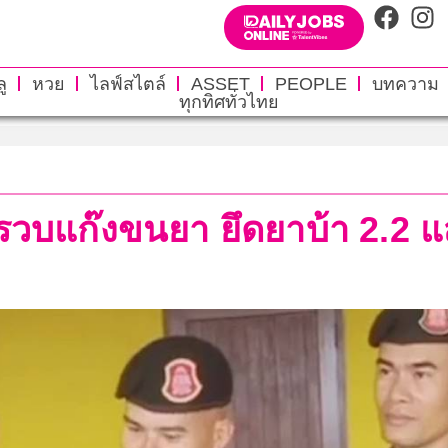
ู
หวย
ไลฟ์สไตล์
ASSET
PEOPLE
บทความ
ทุกทิศทั่วไทย
! รวบแก๊งขนยา ยึดยาบ้า 2.2 