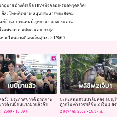
กอุบาย อ้างติดเชื้อ HIV-เพิ่งคลอด-รอดหวุดหวิด!
 จี้ลงโทษเด็ดขาด-หนุนประหารขยะสังคม
็นท์บ้านกร่างแคมป์ อุทยานฯ แก่งกระจาน
บทำใจแต่รอความชัดเจนจากกงสุล
ยนหวยไม่พลาดตีเลขเด็ดลุ้นงวด 1/8/69
หอวัง’ ประกาศข่าวดี อวดภาพ
ปะทะสนั่นสวนปาล์มหลัง อบต.ไ
าวด์ เบบี๋คนแรกมาแล้วจ้า!
ตากใบ ตำรวจพลีชีพ 2 เจ็บ 1 สั่ง
พื้นที่
คม 2569
15:39 น.
2 สิงหาคม 2569
15:37 น.