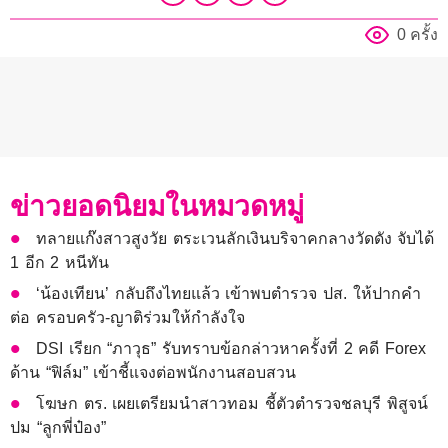
0 ครั้ง
ข่าวยอดนิยมในหมวดหมู่
ทลายแก๊งสาวสูงวัย ตระเวนลักเงินบริจาคกลางวัดดัง จับได้
1 อีก 2 หนีทัน
‘น้องเทียน’ กลับถึงไทยแล้ว เข้าพบตำรวจ ปส. ให้ปากคำ
ต่อ ครอบครัว-ญาติร่วมให้กำลังใจ
DSI เรียก “ภาวุธ” รับทราบข้อกล่าวหาครั้งที่ 2 คดี Forex
ด้าน “ฟิล์ม” เข้าชี้แจงต่อพนักงานสอบสวน
โฆษก ตร. เผยเตรียมนำสาวทอม ชี้ตัวตำรวจชลบุรี พิสูจน์
ปม “ลูกพี่ป๋อง”