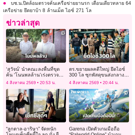
บช.น.ปิดล้อมตรวจค้นเครือข่ายยานรก เดือนเดียวทลาย 64
เครือข่าย ยึดยาบ้า 8 ล้านเม็ด ไอซ์ 271 โล
ข่าวล่าสุด
‘สุวัจน์’ นำคณะลงพื้นที่ขุด
ตร.ขยายผลคดีใหญ่ ยึดไอซ์
ค้น ‘โนนพลล้าน’เร่งตรวจ
300 โล ซุกพัสดุขนส่งกลาง
อายุ สร้างไทม์ไลน์
กรุง รวบ 4 ผู้ต้องหาแก๊งยา
4 สิงหาคม 2569
20:53 น.
4 สิงหาคม 2569
20:44 น.
ประวัติศาสตร์โคราช
“ลูกตาล-อาริษา” จัดหนัก
Garena เปิดตัวเกมมือถือ
โหมดเซ็กซี่ขยี้ใจ ลุก นั่ง ยืน
“Palworld Online” นำเกม