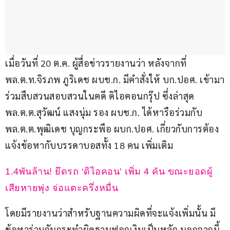
เมื่อวันที่ 20 ต.ค. ผู้สื่อข่าวรายงานว่า หลังจากที่ 
พล.ต.ท.จิรภพ ภูริเดช ผบช.ก. มีคำสั่งให้ บก.ปอศ. เข้ามา
ร่วมสืบสวนสอบสวนในคดี ดิไอคอนกรุ๊ป ซึ่งล่าสุด 
พล.ต.ต.สุวัฒน์ แสงนุ่ม รอง ผบช.ก. ได้หารือร่วมกับ 
พล.ต.ต.พุฒิเดช บุญกระพือ ผบก.ปอศ. เกี่ยวกับการต้อง
แจ้งข้อหากับบรรดาบอสทั้ง 18 คน เพิ่มเติม
1.4พันล้าน! ยึดรถ ‘ดิไอคอน’ เพิ่ม 4 คัน ขณะยอดผู้
เสียหายพุ่ง จ่อแตะครึ่งหมื่น 
โดยมีรายงานว่าสำหรับฐานความผิดที่จะแจ้งเพิ่มนั้น มี
ข้อหาร่วมกันกระทำผิดฐานฟอกเงินเป็นหลัก นอกจากนี้