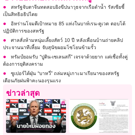
สหรัฐจับตาจีนทดสอบยิงขีปนาวุธจากเรือดำน้ำ รัสเซียชี้
เป็นสิทธิอธิปไตย
อิหร่านโจมตีเป้าหมาย 85 แห่งในบาห์เรน-คูเวต ตอบโต้
ปฏิบัติการของสหรัฐ
ศาลสั่งห้ามหนุ่มเลี้ยงสัตว์ 10 ปี หลังเพื่อนบ้านถ่ายคลิป
ประจานนาทีเหี้ยม จับสุนัขผอมโซโยนข้ามรั้ว
ทรัมป์ยอมรับ “ปูติน-เซเลนสกี” เจรจาด้วยยาก แต่เชื่อทั้งคู่
ต้องการยุติสงคราม
ซูเปอร์ไต้ฝุ่น “บาหวี่” ถล่มหมู่เกาะมาเรียนาของสหรัฐ
เตือนภัยฝนฟ้าคะนองรุนแรง
ข่าวล่าสุด