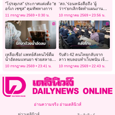
“โปรตุเกส” ประกาศแต่งตั้ง “ฮ
‘สถ.’ร่อนหนังสือถึง ’ผู้
อร์เก เชซุส” คุมทัพทางการ
ว่าฯ‘ยกเลิกจัดทำแผนงาน
โครงการตามพ.ร.ก.กู้เงิน
11 กรกฎาคม 2569
0:30 น.
10 กรกฎาคม 2569
23:56 น.
ส่วน2แสนล้าน หลัง ’ฝ่าย
ค้าน‘ กระทุ้งอาจมี ’สอดไส้‘
เหลือเชื่อ! แพทย์สั่งคนไข้ดื่ม
รับตัว 42 คนไทยกลับจาก
น้ำอัดลมแทนยา ช่วยสลาย
ลาว พบลอบทำเว็บพนัน เจ้า
ก้อนอาหารอุดตันใน
หน้าที่คัดกรองไม่พบเป็น
10 กรกฎาคม 2569
23:41 น.
10 กรกฎาคม 2569
22:43 น.
กระเพาะได้สำเร็จ
เหยื่อค้ามนุษย์
อ่านความจริง อ่านเดลินิวส์
ข่าวเดลินิวส์