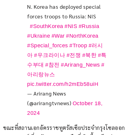
N. Korea has deployed special 
forces troops to Russia: NIS
#SouthKorea
#NIS
#Russia
#Ukraine
#War
#NorthKorea
#Special_forces
#Troop
#러시
아
#우크라이나
#전쟁
#북한
#특
수부대
#참전
#Arirang_News
#
아리랑뉴스
pic.twitter.com/h2mEb58uiH
— Arirang News
(@arirangtvnews)
October 18,
2024
ขณะที่สถานเอกอัครราชทูตรัสเซียประจำกรุงโซลออก