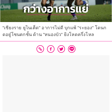
"เชียงราย ยูไนเต็ด" อาการไม่ดี บุกแพ้ "ระยอง" โดนก
ดอยู๋โซนตกชั้น ด้าน "หนองบัว" ยิงโหดครึ่งโหล