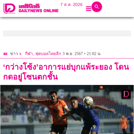
7 ส.ค. 2026
,
3 พ.ย. 2567 • 21:02 น.
ข่าว
กีฬา
ฟุตบอลไทยลีก
‘กว่างโซ้ง’อาการแย่บุกแพ้ระยอง โดน
กดอยู่โซนตกชั้น