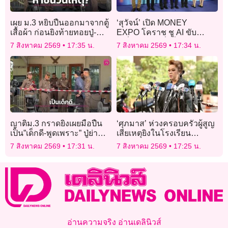
เผย ม.3 หยิบปืนออกมาจากตู้
‘สุวัจน์’ เปิด MONEY
เสื้อผ้า ก่อนยิงท้ายทอยปู่-
EXPO โคราช ชู AI ขับ
สังหารย่าตอนหลับ
เคลื่อนความมั่งคั่ง
7 สิงหาคม 2569
17:35 น.
7 สิงหาคม 2569
17:34 น.
ญาติม.3 กราดยิงเผยมือปืน
‘ศุภมาส’ ห่วงครอบครัวผู้สูญ
เป็น”เด็กดี-พูดเพราะ” ปู่ย่า
เสียเหตุยิงในโรงเรียน
ประคบประหงมอย่างดี ไม่คิด
เทพศิรินทร์ นนทบุรี
7 สิงหาคม 2569
17:31 น.
7 สิงหาคม 2569
17:25 น.
ลงมือสังหารโหด
อ่านความจริง อ่านเดลินิวส์