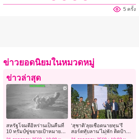
5 ครั้ง
ข่าวยอดนิยมในหมวดหมู่
ข่าวล่าสุด
สหรัฐโจมตีอิหร่านเป็นคืนที่
‘สุชาติ’ลุยเชือดนายทุน’รี
10 ทรัมป์ขู่ขยายเป้าหมาย
สอร์ตทับลาน’ไม่พัก ติดป้าย
แม้เสี่ยงผิดกฎหมายสงคราม
บังคับ’รื้อ3 ราย’รื้อเอง 1 ราย