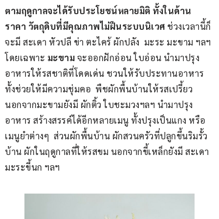
ตามฤดูกาลจะได้รับประโยชน์หลายมิติ ทั้งในด้าน
ราคา วัตถุดิบที่มีคุณภาพไม่ฝืนระบบนิเวศ
 ช่วงเวลานี้ก็
จะมี สะเดา หัวปลี ข่า ตะไคร้ ผักปลัง  มะระ มะขาม ฯลฯ 
โดยเฉพาะ 
มะขาม
 จะออกฝักอ่อน ใบอ่อน นำมาปรุง
อาหารให้รสชาติที่โดดเด่น ชวนให้รับประทานอาหาร 
ทั้งช่วยให้มีความชุ่มคอ  พืชผักพื้นบ้านให้รสเปรี้ยว 
นอกจากมะขามยังมี ผักติ้ว ใบชะมวงฯลฯ นำมาปรุง
อาหาร สร้างสรรค์ได้อีกหลายเมนู ทั้งปรุงเป็นแกง หรือ
เมนูยำต่างๆ  ส่วนผักพื้นบ้าน ผักสวนครัวที่ปลูกขึ้นริมรั้ว
บ้าน ผักในฤดูกาลที่ให้รสขม นอกจากขี้เหล็กยังมี สะเดา 
มะระขี้นก ฯลฯ 