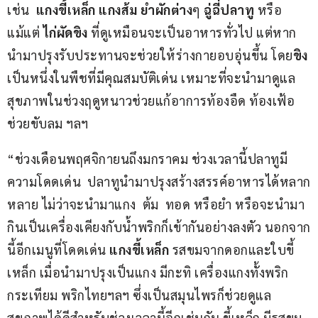
เช่น  
แกงขี้เหล็ก
แกงส้ม ยำผักต่าง
ๆ
 ฉู่ฉี่ปลาทู
 หรือ
แม้แต่ 
ไก่ผัดขิง 
ที่ดูเหมือนจะเป็นอาหารทั่วไป แต่หาก
นำมาปรุงรับประทานจะช่วยให้ร่างกายอบอุ่นขึ้น โดย
ขิง
เป็นหนึ่งในพืชที่มีคุณสมบัติเด่น เหมาะที่จะนำมาดูแล
สุขภาพในช่วงฤดูหนาวช่วยแก้อาการท้องอืด ท้องเฟ้อ 
ช่วยขับลม ฯลฯ
“ช่วงเดือนพฤศจิกายนถึงมกราคม ช่วงเวลานี้ปลาทูมี
ความโดดเด่น  ปลาทูนำมาปรุงสร้างสรรค์อาหารได้หลาก
หลาย ไม่ว่าจะนำมาแกง  ต้ม  ทอด หรือยำ หรือจะนำมา
กินเป็นเครื่องเคียงกับน้ำพริกก็เข้ากันอย่างลงตัว นอกจาก
นี้อีกเมนูที่โดดเด่น 
แกงขี้เหล็ก
 รสขมจากดอกและใบขี้
เหล็ก เมื่อนำมาปรุงเป็นแกง มีกะทิ เครื่องแกงทั้งพริก  
กระเทียม พริกไทยฯลฯ ซึ่งเป็นสมุนไพรก็ช่วยดูแล
สุขภาพได้ดีสำหรับช่วงเวลานี้อีกเช่นกัน ขี้เหล็ก มีรสขม