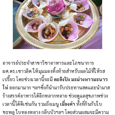
อาจารย์ประจำสาขาวิชาอาหารและโภชนาการ 
ผศ.ดร.เชาวลิต ให้มุมมองทิ้งท้ายสำหรับผลไม้ที่ให้รส
เปรี้ยว โดยช่วงเวลานี้จะมี 
ตะลิงปิง มะม่วงหาวมะนาว
โห่
 ออกมามาก ฯลฯซึ่งก็นำมารับประทานสดและนำมาส
ร้างสรรค์อาหารได้อีกหลากหลาย ช่วยดูแลสุขภาพช่วง
เวลานี้ได้ดีเช่นกัน รวมถึงเมนู
 เมี่ยงคำ
 ทั้งที่กินกับใบ
ชะพลู ใบทองหลาง กลีบบัวฯลฯ โดยส่วนผสมจะมีความ