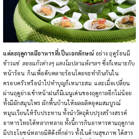
แต่ละฤดูกาลมีอาหารที่เป็นเอกลักษณ์
 อย่าง ฤดูร้อนมี  
ข้าวแช่  ลอยแก้วต่างๆ แตงโมปลาแห้งฯลฯ
 ซึ่งก็เหมาะกับ
หน้าร้อน  กินเพื่อดับคลายร้อนโดยจะทำกินกันใน
ครอบครัวหรือนำไปทำบุญก็เหมาะสม  และเมื่อเปลี่ยน
ผ่านฤดูย่างเข้าหน้าฝนก็มีเมนูเด่นของฤดูกาลอีกไม่น้อย 
ทั้งมีผักสมุนไพร ผักพื้นบ้านให้ผลผลิตอุดมสมบูรณ์
หมุนเวียนให้รับประทาน ทั้งนำวัตถุดิบปรุงสร้างสรรค์
อาหารไทยได้หลากหลาย ทั้งนี้การกินอาหารตามฤดูกาล
มีประโยชน์หลายมิติดังที่กล่าว ทั้งในด้านสุขภาพ ได้สาร