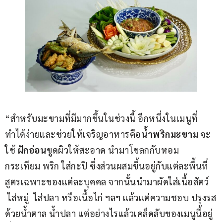
“สำหรับมะขามที่มีมากขึ้นในช่วงนี้ อีกหนึ่งในเมนูที่
ทำได้ง่ายและช่วยให้เจริญอาหารคือ
น้ำพริกมะขาม
 จะ
ใช้ 
ฝักอ่อน
ขูดผิวให้สะอาด นำมาโขลกกับหอม 
กระเทียม พริก ใส่กะปิ ซึ่งส่วนผสมขึ้นอยู่กับแต่ละพื้นที่ 
สูตรเฉพาะของแต่ละบุคคล จากนั้นนำมาผัดใส่เนื้อสัตว์ 
 ใส่หมู่  ใส่ปลา หรือเนื้อไก่ ฯลฯ แล้วแต่ความชอบ ปรุงรส
ด้วยน้ำตาล น้ำปลา แต่อย่างไรแล้วเคล็ดลับของเมนูนี้อยู่