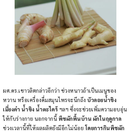
ผศ.ดร.เชาวลิตกล่าวอีกว่า ช่วงหนาวถ้าเป็นเมนูของ
หวาน หรือเครื่องดื่มสมุนไพรจะนึกถึง 
บัวลอยน้ำขิง 
เมี่ยงคำ น้ำขิง น้ำตะไคร้
 ฯลฯ ซึ่งจะช่วยเพิ่มความอบอุ่น
ให้กับร่างกาย นอกจากนี้
 พืชผักพื้นบ้าน
ผักในฤดูกาล
ช่วงเวลานี้ที่ให้ผลผลิตยังมีอีกไม่น้อย 
โดยการกินพืชผัก