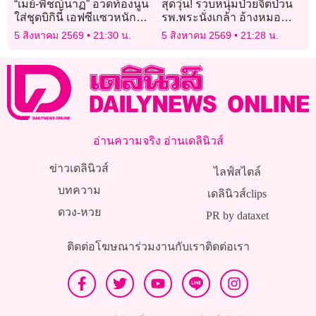
“เมย์-พิชญ์นาฏ” อวดท้องนูน
สุดวุ่น! รวบหนุ่มป่วยจิตป่วน
ใส่ชุดบิกินี่ เอฟซีแซวหนัก
รพ.พระนั่งเกล้า อ้างหมอ
ว่าที่คุณแม่สวยมากจริงๆ
ปลอมฟิล์มเอกซเรย์ปิดบัง
5 สิงหาคม 2569
21:30 น.
5 สิงหาคม 2569
21:28 น.
เรื่องฝังชิปในหัว
อ่านความจริง อ่านเดลินิวส์
ข่าวเดลินิวส์
ไลฟ์สไตล์
บทความ
เดลินิวส์clips
ดวง-หวย
PR by dataxet
ติดต่อโฆษณา
ร่วมงานกับเรา
ติดต่อเรา