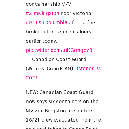
container ship M/V 
 near Victoria, 
#ZimKingston
 after a fire 
#BritishColumbia
broke out in ten containers 
earlier today. 
pic.twitter.com/uiKSrmgpv8
— Canadian Coast Guard
(@CoastGuardCAN)
October 24,
2021
NEW: Canadian Coast Guard 
now says six containers on the 
MV Zim Kingston are on fire. 
16/21 crew evacuated from the 
ship and taken to Ogden Point 