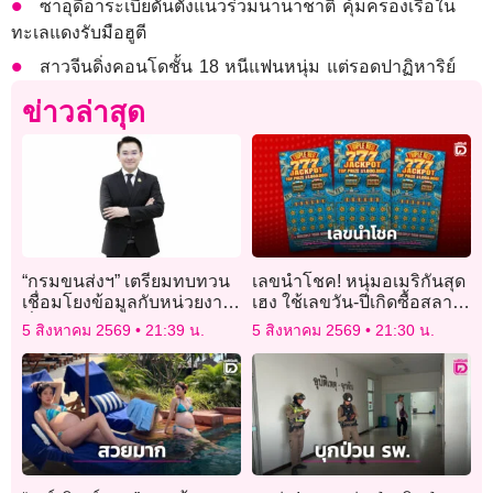
ซาอุดีอาระเบียดันตั้งแนวร่วมนานาชาติ คุ้มครองเรือใน
ทะเลแดงรับมือฮูตี
สาวจีนดิ่งคอนโดชั้น 18 หนีแฟนหนุ่ม แต่รอดปาฏิหาริย์
ข่าวล่าสุด
“กรมขนส่งฯ” เตรียมทบทวน
เลขนำโชค! หนุ่มอเมริกันสุด
เชื่อมโยงข้อมูลกับหน่วยงาน
เฮง ใช้เลขวัน-ปีเกิดซื้อสลาก
ที่ขอข้อมูลไปใช้ ยกระดับ
ชิงโชค คว้ารางวัลใหญ่ 1
5 สิงหาคม 2569
21:39 น.
5 สิงหาคม 2569
21:30 น.
ความปลอดภัย
ล้านดอลลาร์