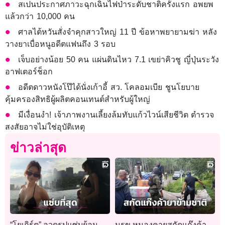
สเปนประกาศภาวะฉุกเฉินไฟป่าระดับชาติครั้งแรก อพยพ
แล้วกว่า 10,000 คน
ศาลไต้หวันสั่งจำคุกสาวใหญ่ 11 ปี ข้อหาพยายามฆ่า หลัง
วางยาเบื่อหนูอดีตแฟนถึง 3 รอบ
เจ็บอย่างน้อย 50 คน แผ่นดินไหว 7.1 เขย่าคิวชู ญี่ปุ่นระวัง
อาฟเตอร์ช็อก
อดีตดาวหนังโป๊ได้นั่งเก้าอี้ สว. โคลอมเบีย ชูนโยบาย
คุ้มครองสิทธิผู้ผลิตคอนเทนต์สำหรับผู้ใหญ่
มีเงื่อนงำ! เจ้าภาพงานเลี้ยงล้มทับแก้วไวน์เสียชีวิต ตำรวจ
สงสัยอาจไม่ใช่อุบัติเหตุ
ข่าวล่าสุด
“โยเกิร์ต” อวดรูปแซ่บย้อน
นรข.หนองคายสกัดแก๊งค้า