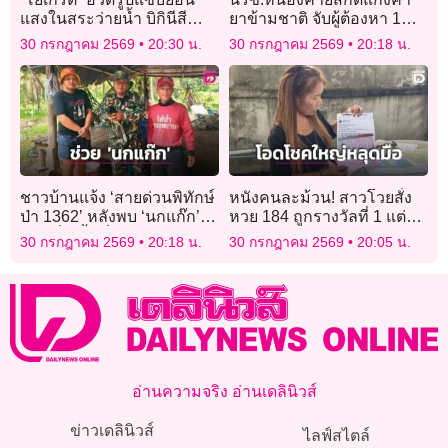
แสงในสระว่ายน้ำ บิกินีสีดำ
ยาข้ามชาติ จับผู้ต้องหา 1
สนิทตัดผิวขาวละมุนทำใจ
ราย ยึดไอซ์มูลค่ากว่า 300
30 กรกฎาคม 2569
20:30 น.
30 กรกฎาคม 2569
20:18 น.
แฟนๆสั่นหนักมาก
ล้าน!
ชาวบ้านแจ้ง ‘สายด่วนพิทักษ์
หนังคนละม้วน! สาวโวยสั่ง
ป่า 1362’ หลังพบ ‘นกแก๊ก’
หวย 184 ถูกรางวัลที่ 1 แต่ไม่
บาดเจ็บ พื้นที่
ได้สลาก ด้านแม่ค้าโต้ยันไม่
30 กรกฎาคม 2569
20:18 น.
30 กรกฎาคม 2569
20:05 น.
หนองหญ้าปล้อง-เพชรบุรี
เคยรับจอง
อ่านความจริง อ่านเดลินิวส์
ข่าวเดลินิวส์
ไลฟ์สไตล์