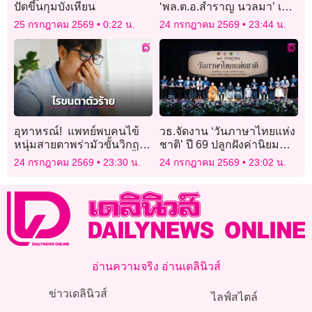
ปัดขึ้นกุมบังเหียน
‘พล.ต.อ.สำราญ นวลมา’ เป็น
ผบ.ตร. มีผล 1 ต.ค.
25 กรกฎาคม 2569
0:22 น.
24 กรกฎาคม 2569
23:44 น.
อุทาหรณ์! แพทย์พบคนไข้
วธ.จัดงาน ‘วันภาษาไทยแห่ง
หนุ่มสายตาพร่ามัวขั้นวิกฤติ
ชาติ’ ปี 69 ปลูกฝังค่านิยม
เหตุจากพฤติกรรมชอบขยี้ตา
การใช้ภาษาไทยให้ถูกต้อง
24 กรกฎาคม 2569
23:30 น.
24 กรกฎาคม 2569
23:02 น.
และไม่รักษาความสะอาด
เหมาะสม
อ่านความจริง อ่านเดลินิวส์
ข่าวเดลินิวส์
ไลฟ์สไตล์