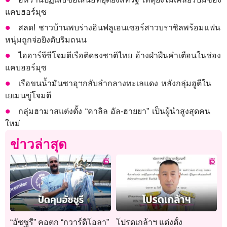
แคบฮอร์มุซ
สลด! ชาวบ้านพบร่างอินฟลูเอนเซอร์สาวบราซิลพร้อมแฟน
หนุ่มถูกจ่อยิงดับริมถนน
ไออาร์จีซีโจมตีเรือติดธงชาติไทย อ้างฝ่าฝืนคำเตือนในช่อง
แคบฮอร์มุซ
เรือขนน้ำมันซาอุฯกลับลำกลางทะเลแดง หลังกลุ่มฮูตีใน
เยเมนขู่โจมตี
กลุ่มฮามาสแต่งตั้ง “คาลิล อัล-ฮายยา” เป็นผู้นำสูงสุดคน
ใหม่
ข่าวล่าสุด
“อัซซูรี” คอตก “กวาร์ดิโอลา”
โปรดเกล้าฯ แต่งตั้ง