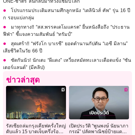
ONE-ชาตรี ลั่นกลับมาทวงแชมป์โลก
โปรแกรมประเดิมสนามศึกลูกหนัง “เดลินิวส์ คัพ” รุ่น 16 ปี
ก รอบแบ่งกลุ่ม
มาทุกทาง!! “สส.พรรคเดโมแครต” ยื่นหนังสือถึง “ประธาน
ฟีฟ่า” ชี้แจงความสัมพันธ์ “ทรัมป์”
สุดเศร้า!! “ฟรังโก บาเรซี” ยอดตำนานกัปตัน “เอซี มิลาน”
เสียชีวิตในวัย 66 ปี
ซัดกันนัว! นักเตะ “ผีแดง” เหวี่ยงหมัดทะเลาะเดือดแข้ง “ซัน
เดอร์แลนด์” (มีคลิป)
ข่าวล่าสุด
รัสเซียถล่มกรุงเคียฟครั้งใหญ่
เปิดประวัติ “พูนพงษ์ นัยนาภา
ดับแล้ว 15 บาดเจ็บครึ่งร้อย
กรณ์” ปลัดพาณิชย์ป้ายแดง