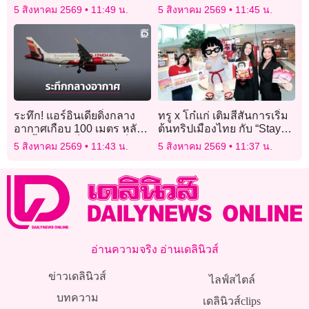
โกดังสินค้าพังยับ
คีย์แมนไทยช่วยไทย-มือ
5 สิงหาคม 2569
11:49 น.
5 สิงหาคม 2569
11:45 น.
ปราบนอมินี
ระทึก! แอร์อินเดียดิ่งกลาง
ทรู x โก๋แก่ เติมสีสันการเริ่ม
อากาศเกือบ 100 เมตร หลัง
ต้นทริปเมืองไทย กับ “Stay
บินขึ้นจากภูเก็ต ทำคนเจ็บ 17
Connected, Stay Crunchy”
5 สิงหาคม 2569
11:43 น.
5 สิงหาคม 2569
11:37 น.
ราย
อ่านความจริง อ่านเดลินิวส์
ข่าวเดลินิวส์
ไลฟ์สไตล์
บทความ
เดลินิวส์clips