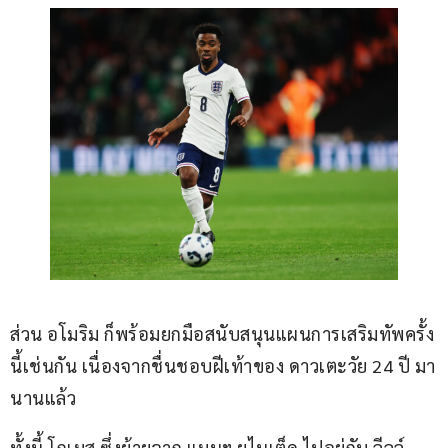
ส่วน อโมริม ก็พร้อมยกมือสนับสนุนแผนการเสริมทัพครั้ง
นี้เช่นกัน เนื่องจากชื่นชอบฝีเท้าของ ดาวเตะวัย 24 ปี มา
นานแล้ว
ทั้งนี้ โกเมส ซึ่งย้ายจาก แมนฯ ยูไนเต็ด ไปอยู่กับ ลีลล์ 