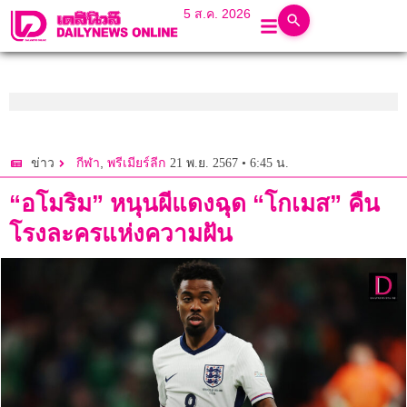
5 ส.ค. 2026
,
21 พ.ย. 2567 • 6:45 น.
ข่าว
กีฬา
พรีเมียร์ลีก
“อโมริม” หนุนผีแดงฉุด “โกเมส” คืน
โรงละครแห่งความฝัน