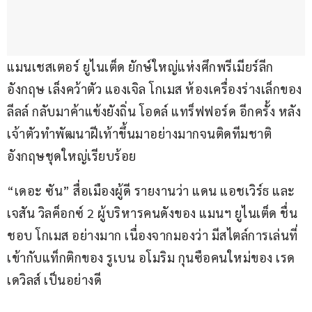
แมนเชสเตอร์ ยูไนเต็ด ยักษ์ใหญ่แห่งศึกพรีเมียร์ลีก 
อังกฤษ เล็งคว้าตัว แองเจิล โกเมส ห้องเครื่องร่างเล็กของ 
ลีลล์ กลับมาค้าแข้งยังถิ่น โอดล์ แทร็ฟฟอร์ด อีกครั้ง หลัง
เจ้าตัวทำพัฒนาฝีเท้าขึ้นมาอย่างมากจนติดทีมชาติ
อังกฤษชุดใหญ่เรียบร้อย
“เดอะ ซัน” สื่อเมืองผู้ดี รายงานว่า แดน แอชเวิร์ธ และ 
เจสัน วิลค็อกซ์ 2 ผู้บริหารคนดังของ แมนฯ ยูไนเต็ด ชื่น
ชอบ โกเมส อย่างมาก เนื่องจากมองว่า มีสไตล์การเล่นที่
เข้ากับแท็กติกของ รูเบน อโมริม กุนซือคนใหม่ของ เรด 
เดวิลส์ เป็นอย่างดี