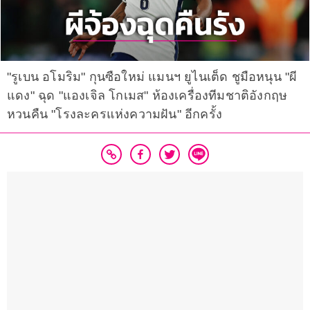
"รูเบน อโมริม" กุนซือใหม่ แมนฯ ยูไนเต็ด ชูมือหนุน "ผี
แดง" ฉุด "แองเจิล โกเมส" ห้องเครื่องทีมชาติอังกฤษ
หวนคืน "โรงละครแห่งความฝัน" อีกครั้ง