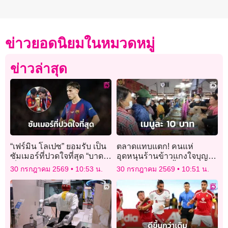
ข่าวยอดนิยมในหมวดหมู่
ข่าวล่าสุด
“เฟร์มิน โลเปซ” ยอมรับ เป็น
ตลาดแทบแตก! คนแห่
ซัมเมอร์ที่ปวดใจที่สุด “บาด
อุดหนุนร้านข้าวแกงใจบุญ
เจ็บ-อดไปบอลโลก” จนไม่
เมนูละ 10 บาท ซื้อได้แบบไม่
30 กรกฎาคม 2569
10:53 น.
30 กรกฎาคม 2569
10:51 น.
กล้าดูสเปนแข่ง
อั้น