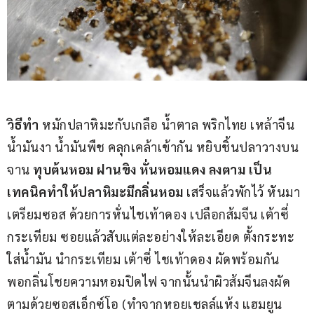
วิธีทำ
 หมักปลาหิมะกับเกลือ น้ำตาล พริกไทย เหล้าจีน 
น้ำมันงา น้ำมันพืช คลุกเคล้าเข้ากัน หยิบชิ้นปลาวางบน
จาน 
ทุบต้นหอม ฝานขิง หั่นหอมแดง ลงตาม เป็น
เทคนิคทำให้ปลาหิมะมีกลิ่นหอม
 เสร็จแล้วพักไว้ หันมา
เตรียมซอส ด้วยการหั่นไชเท้าดอง เปลือกส้มจีน เต้าซี่ 
กระเทียม ซอยแล้วสับแต่ละอย่างให้ละเอียด ตั้งกระทะ
ใส่น้ำมัน นำกระเทียม เต้าซี่ ไชเท้าดอง ผัดพร้อมกัน 
พอกลิ่นโชยความหอมปิดไฟ จากนั้นนำผิวส้มจีนลงผัด 
ตามด้วยซอสเอ็กซ์โอ (ทำจากหอยเชลล์แห้ง แฮมยูน