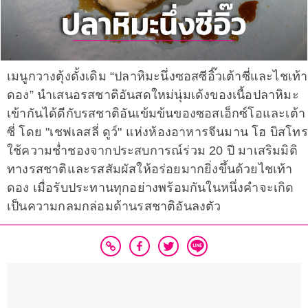
เมนูกวางตุ้งดั้งเดิม “ปลาหิมะนึ่งซอสซีอิ๊วเต้าซี่และไชเท้า
ดอง” นำเสนอรสชาติอันสดใหม่นุ่มเด้งของเนื้อปลาหิมะ
เข้ากันได้ดีกับรสชาติอันเข้มข้นของซอสเอ็กซ์โอและเต้า
ซี่ โดย "เชฟเลสลี่ ดูว์" แห่งห้องอาหารจีนมาน โฮ บิสโทร
ใช้ความช่ำชองจากประสบการณ์ร่วม 20 ปี มาเสริมมิติ
ทางรสชาติและรสสัมผัสให้อร่อยมากยิ่งขึ้นด้วยไชเท้า
ดอง เมื่อรับประทานทุกอย่างพร้อมกันในหนึ่งคำจะเกิด
เป็นความกลมกล่อมด้านรสชาติอันลงตัว