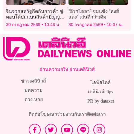
จีนจวกสหรัฐกีดกันการค้า ขู่
“อิราโอลา” ชมแข้ง “หงส์
ตอบโต้ปมแบนสินค้าปัญญา
แดง” เล่นดีกว่าเดิม
ประดิษฐ์
30 กรกฎาคม 2569
10:46 น.
30 กรกฎาคม 2569
10:37 น.
อ่านความจริง อ่านเดลินิวส์
ข่าวเดลินิวส์
ไลฟ์สไตล์
บทความ
เดลินิวส์clips
ดวง-หวย
PR by dataxet
ติดต่อโฆษณา
ร่วมงานกับเรา
ติดต่อเรา