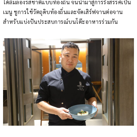
ได้ลิ้มลองรสชาติแบบท้องถิ่น จนนำมาสู่การรังสรรค์เป็น
เมนู ชูการใช้วัตถุดิบท้องถิ่นและจัดเสิร์ฟจานต่อจาน 
สำหรับแบ่งปันประสบการณ์บนโต๊ะอาหารร่วมกัน