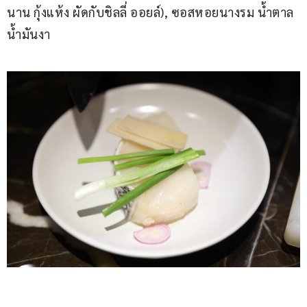
นาน กุ้งแห้ง ผัดกับชิลลี่ ออยล์), ซอสหอยนางรม น้ำตาล 
น้ำมันงา