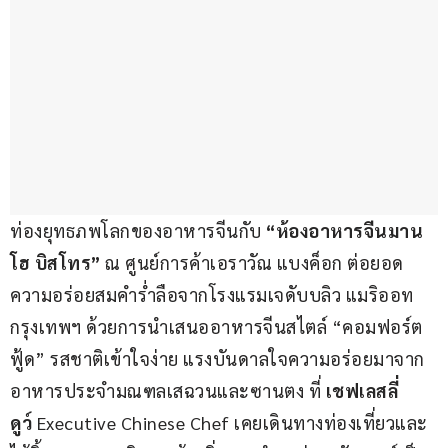
ท่องยุทธภพโลกของอาหารจีนกับ 
“ห้องอาหารจีนมาน 
โฮ บิสโทร”
 ณ ศูนย์การค้าเอราวัณ แบงค็อก ต่อยอด
ความอร่อยสมคำร่ำลือจากโรงแรมเจดับบลิว แมริออท 
กรุงเทพฯ ด้วยการนำเสนออาหารจีนสไตล์ “คอมฟอร์ต
ฟู้ด” รสชาติเข้าใจง่าย แรงบันดาลใจความอร่อยมาจาก
อาหารประจำมณฑลเสฉวนและซานตง ที่ 
เชฟเลสลี่ 
ดูว์
 Executive Chinese Chef เคยเดินทางท่องเที่ยวและ