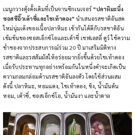
เมนูกวางตุ้งดั้งเดิมที่เป็นจานซิกเนเจอร์ 
“ปลาหิมะนึ่ง
ซอสซีอิ๊วเต้าซี่และไชเท้าดอง” 
นำเสนอรสชาติอันสด
ใหม่นุ่มเด้งของเนื้อปลาหิมะ เข้ากันได้ดีกับรสชาติอัน
เข้มข้นของซอสเอ็กซ์โอและเต้าซี่ เชฟเลสลี่ ดูว์ ใช้ความ
ช่ำชองจากประสบการณ์ร่วม 20 ปี มาเสริมมิติทาง
รสชาติและรสสัมผัสให้อร่อยมากยิ่งขึ้นด้วยไชเท้าดอง 
เมื่อรับประทานทุกอย่างพร้อมกันในหนึ่งคำจะเกิดเป็น
ความกลมกล่อมด้านรสชาติอันลงตัว โดยใช้ส่วนผสม 
ดังนี้ ปลาหิมะ, หอมแดง, ไชเท้าดอง, ขิง, น้ำมันต้น
หอม, เต้าซี่, ซอสเอ็กซ์โอ, น้ำมันงา และน้ำตาล