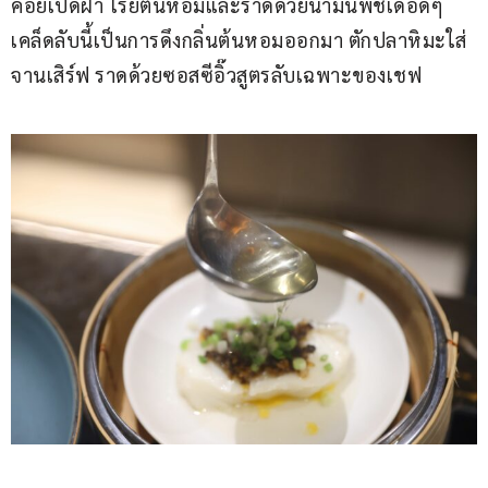
ค่อยเปิดฝา โรยต้นหอมและราดด้วยน้ำมันพืชเดือดๆ 
เคล็ดลับนี้เป็นการดึงกลิ่นต้นหอมออกมา ตักปลาหิมะใส่
จานเสิร์ฟ ราดด้วยซอสซีอิ๊วสูตรลับเฉพาะของเชฟ