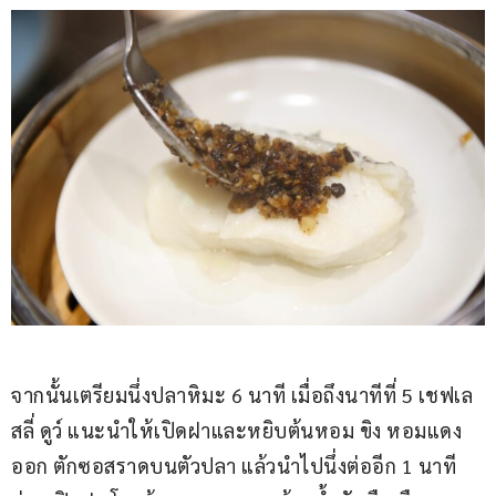
จากนั้นเตรียมนึ่งปลาหิมะ 6 นาที เมื่อถึงนาทีที่ 5 เชฟเล
สลี่ ดูว์ แนะนำให้เปิดฝาและหยิบต้นหอม ขิง หอมแดง
ออก ตักซอสราดบนตัวปลา แล้วนำไปนึ่งต่ออีก 1 นาที 