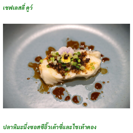
เชฟเลสลี่ ดูว์
ปลาหิมะนึ่งซอสซีอิ๊วเต้าซี่และไชเท้าดอง