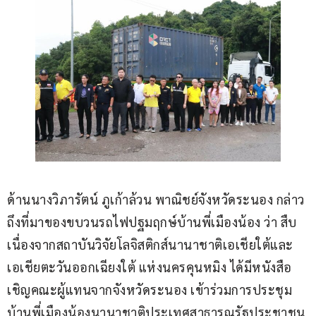
ด้านนางวิภารัตน์ ภูเก้าล้วน พาณิชย์จังหวัดระนอง กล่าว
ถึงที่มาของขบวนรถไฟปฐมฤกษ์บ้านพี่เมืองน้อง ว่า สืบ
เนื่องจากสถาบันวิจัยโลจิสติกส์นานาชาติเอเชียใต้และ
เอเชียตะวันออกเฉียงใต้ แห่งนครคุนหมิง ได้มีหนังสือ
เชิญคณะผู้แทนจากจังหวัดระนอง เข้าร่วมการประชุม
บ้านพี่เมืองน้องนานาชาติประเทศสาธารณรัฐประชาชน