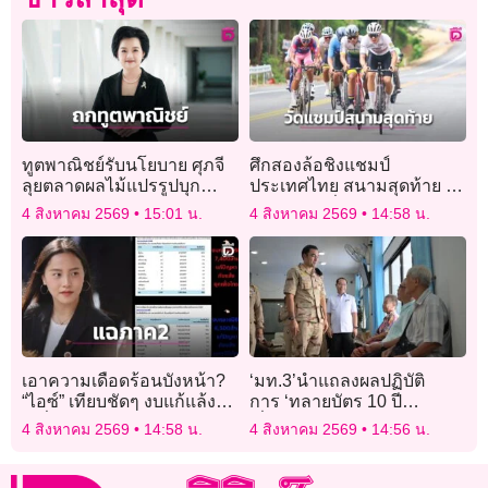
ทูตพาณิชย์รับนโยบาย ศุภจี
ศึกสองล้อชิงแชมป์
ลุยตลาดผลไม้แปรรูปบุก
ประเทศไทย สนามสุดท้าย ใช้
ตลาดโลก
ทดสอบนักปั่นทีมชาติ ก่อนไป
4 สิงหาคม 2569
15:01 น.
4 สิงหาคม 2569
14:58 น.
ลุยศึกเอเชียนเกมส์ 2026
เอาความเดือดร้อนบังหน้า?
‘มท.3’นำแถลงผลปฏิบัติ
“ไอซ์” เทียบชัดๆ งบแก้แล้ง
การ ‘ทลายบัตร 10 ปี
เปลี่ยนตามพรรคครอง
เถื่อน’ บุกจับจนท.เทศบาล
4 สิงหาคม 2569
14:58 น.
4 สิงหาคม 2569
14:56 น.
อำนาจ!
แม่สอดและต่างด้าว ‘ร่วม
ทุจริตออกบัตร’โดยมิชอบ