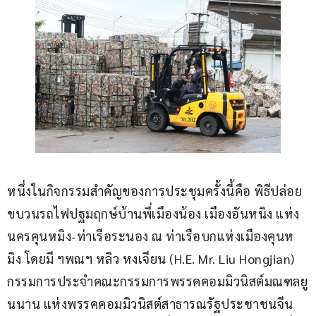
หนึ่งในกิจกรรมสำคัญของการประชุมครั้งนี้คือ พิธีปล่อย
ขบวนรถไฟปฐมฤกษ์บ้านพี่เมืองน้อง เมืองอันหนิง แห่ง
นครคุนหมิง-ท่าเรือระนอง ณ ท่าเรือบกแห่งเมืองคุนห
มิง โดยมี ฯพณฯ หลิว หงเจียน (H.E. Mr. Liu Hongjian) 
กรรมการประจำคณะกรรมการพรรคคอมมิวนิสต์มณฑลยู
นนาน แห่งพรรคคอมมิวนิสต์สาธารณรัฐประชาชนจีน 