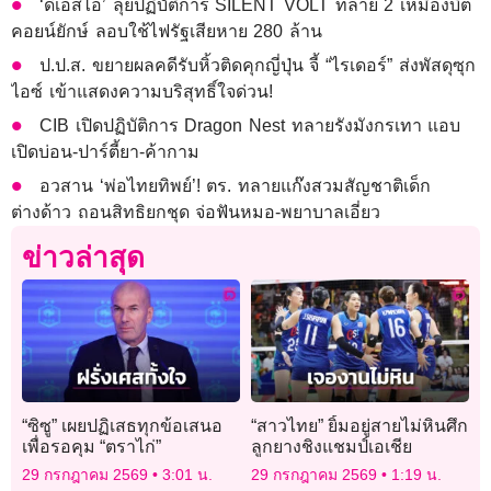
‘ดีเอสไอ’ ลุยปฏิบัติการ SILENT VOLT ทลาย 2 เหมืองบิต
คอยน์ยักษ์ ลอบใช้ไฟรัฐเสียหาย 280 ล้าน
ป.ป.ส. ขยายผลคดีรับหิ้วติดคุกญี่ปุ่น จี้ “ไรเดอร์” ส่งพัสดุซุก
ไอซ์ เข้าแสดงความบริสุทธิ์ใจด่วน!
CIB เปิดปฏิบัติการ Dragon Nest ทลายรังมังกรเทา แอบ
เปิดบ่อน-ปาร์ตี้ยา-ค้ากาม
อวสาน ‘พ่อไทยทิพย์’! ตร. ทลายแก๊งสวมสัญชาติเด็ก
ต่างด้าว ถอนสิทธิยกชุด จ่อฟันหมอ-พยาบาลเอี่ยว
ข่าวล่าสุด
“ซิซู” เผยปฏิเสธทุกข้อเสนอ
“สาวไทย” ยิ้มอยู่สายไม่หินศึก
เพื่อรอคุม “ตราไก่”
ลูกยางชิงแชมป์เอเชีย
29 กรกฎาคม 2569
3:01 น.
29 กรกฎาคม 2569
1:19 น.