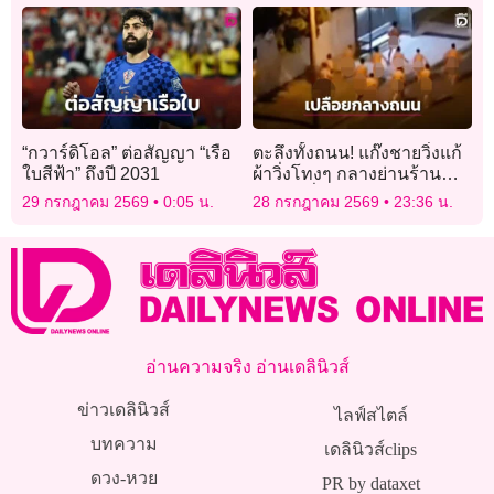
“กวาร์ดิโอล” ต่อสัญญา “เรือ
ตะลึงทั้งถนน! แก๊งชายวิ่งแก้
ใบสีฟ้า” ถึงปี 2031
ผ้าวิ่งโทงๆ กลางย่านร้าน
อาหารชื่อดังในออสเตรเลีย
29 กรกฎาคม 2569
0:05 น.
28 กรกฎาคม 2569
23:36 น.
อ่านความจริง อ่านเดลินิวส์
ข่าวเดลินิวส์
ไลฟ์สไตล์
บทความ
เดลินิวส์clips
ดวง-หวย
PR by dataxet