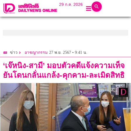
29 ก.ค. 2026
27 พ.ย. 2567 • 9:41 น.
ข่าว
อาชญากรรม
‘เจ๊หนิง-สามี’ มอบตัวคดีแจ้งความเท็จ
ยันโดนกลั่นแกล้ง-คุกคาม-ละเมิดสิทธิ