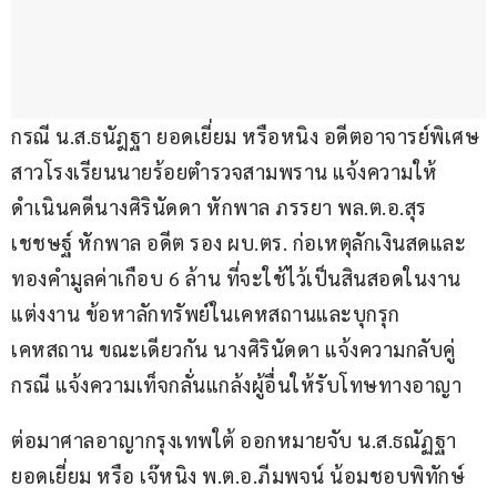
กรณี น.ส.ธนัฎฐา ยอดเยี่ยม หรือหนิง อดีตอาจารย์พิเศษ
สาวโรงเรียนนายร้อยตำรวจสามพราน แจ้งความให้
ดำเนินคดีนางศิรินัดดา หักพาล ภรรยา พล.ต.อ.สุร
เชชษฐ์ หักพาล อดีต รอง ผบ.ตร. ก่อเหตุลักเงินสดและ
ทองคำมูลค่าเกือบ 6 ล้าน ที่จะใช้ไว้เป็นสินสอดในงาน
แต่งงาน ข้อหาลักทรัพย์ในเคหสถานและบุกรุก
เคหสถาน ขณะเดียวกัน นางศิรินัดดา แจ้งความกลับคู่
กรณี แจ้งความเท็จกลั่นแกล้งผู้อื่นให้รับโทษทางอาญา
ต่อมาศาลอาญากรุงเทพใต้ ออกหมายจับ น.ส.ธณัฏฐา 
ยอดเยี่ยม หรือ เจ๊หนิง พ.ต.อ.ภีมพจน์ น้อมชอบพิทักษ์ 