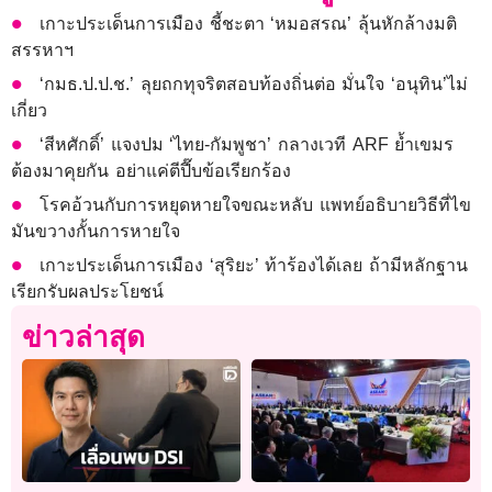
เกาะประเด็นการเมือง ชี้ชะตา ‘หมอสรณ’ ลุ้นหักล้างมติ
สรรหาฯ
‘กมธ.ป.ป.ช.’ ลุยถกทุจริตสอบท้องถิ่นต่อ มั่นใจ ‘อนุทิน’ไม่
เกี่ยว
‘สีหศักดิ์’ แจงปม ‘ไทย-กัมพูชา’ กลางเวที ARF ย้ำเขมร
ต้องมาคุยกัน อย่าแค่ตีปี๊บข้อเรียกร้อง
โรคอ้วนกับการหยุดหายใจขณะหลับ แพทย์อธิบายวิธีที่ไข
มันขวางกั้นการหายใจ
เกาะประเด็นการเมือง ‘สุริยะ’ ท้าร้องได้เลย ถ้ามีหลักฐาน
เรียกรับผลประโยชน์
ข่าวล่าสุด