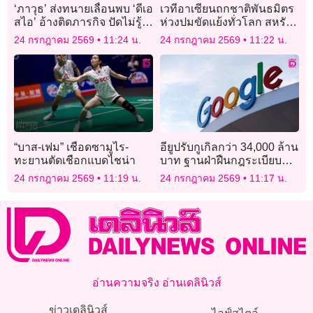
‘ภาวุธ’ ส่งทนายเลื่อนพบ ‘ดีเอ
เวทีอาเซียนถกชาติพันธมิตร
สไอ’ อ้างติดภารกิจ ปัดไม่รู้
ห่วงปมขัดแย้งทั่วโลก สหรัฐฯ
จักใครในแผนผัง Forex ของ
จับมือไทยลุยปราบสแกมเม
24 กรกฎาคม 2569
11:24 น.
24 กรกฎาคม 2569
11:22 น.
‘ดีเอสไอ’
อร์
“บาส-เฟม” เชือดซามูไร-
อียูปรับกูเกิลกว่า 34,000 ล้าน
ทะยานตัดเชือกแบดไชน่า
บาท ฐานฝ่าฝืนกฎระเบียบ
ด้านการผูกขาด
24 กรกฎาคม 2569
11:19 น.
24 กรกฎาคม 2569
11:17 น.
อ่านความจริง อ่านเดลินิวส์
ข่าวเดลินิวส์