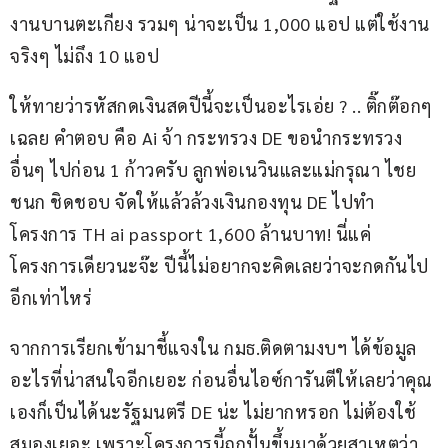
งานบานตะเกียง รวมๆ น่าจะเป็น 1,000 แอป แต่ใช้งาน
จริงๆ ไม่ถึง 10 แอป
ให้ทายว่ารหัสกดเงินสดปีนี้จะเป็นอะไรเอ่ย ? .. ติ๊กต๊อกๆ 
เฉลย คำตอบ คือ Ai จ้า กระทรวง DE ขอนำกระทรวง
อื่นๆ ไปก่อน 1 ก้าวครับ ลูกพ่อเนวินและแม่กรุณา ไชย
ชนก ชิดชอบ จัดให้แล้วล้วงเงินกองทุน DE ไปทำ
โครงการ TH ai passport 1,600 ล้านบาท! นี่แค่
โครงการเดียวนะจ๊ะ ปีนี้ไม่อยากจะคิดเลยว่าจะกดกันไป
อีกเท่าไหร่
จากการเรียกเข้ามาชี้แจงใน กมธ.ติดตามงบฯ ได้ข้อมูล
อะไรที่น่าสนใจอีกเยอะ ก่อนอื่นไอซ์การันตีให้เลยว่าคุณ
เองก็เป็นได้นะรัฐมนตรี DE น่ะ ไม่ยากหรอก ไม่ต้องใช้
สมองเยอะ เพราะโครงการนี้ถูกปั้นขึ้นมาด้วยสาเหตุว่า 