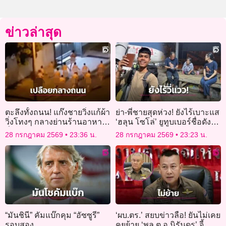
ข่าวล่าสุด
ตะลึงทั้งถนน! แก๊งชายวิ่งแก้ผ้า
ย่า-พี่ชายสุดห่วง! ยังไร้เบาะแส
วิ่งโทงๆ กลางย่านร้านอาหาร
‘ฮลุน โซโล่’ ยูทูบเบอร์ชื่อดัง
ชื่อดังในออสเตรเลีย
หายตัวปริศนาจอร์เจีย
28 กรกฎาคม 2569
23:36 น.
28 กรกฎาคม 2569
23:23 น.
“มันชินี” คัมแบ๊กคุม “อัซซูรี”
‘ผบ.ตร.’ สยบข่าวลือ! ยันไม่เคย
รอบสอง
คุยย้าย ‘พล.ต.อ.นิรันดร’ จี้