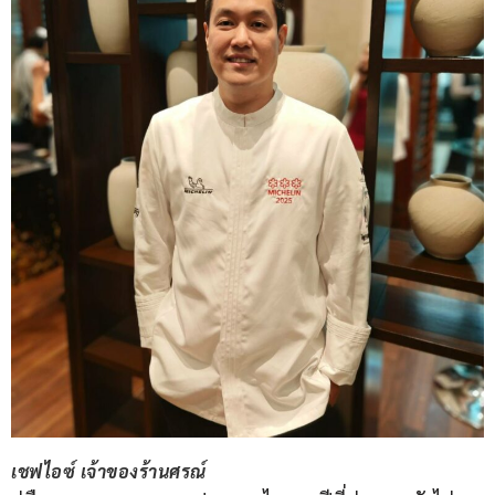
เชฟไอซ์ เจ้าของร้านศรณ์