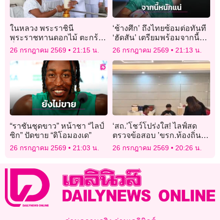
ในหลวง พระราชินี
‘ช้างศึก’ ถึงไทยซ้อมต่อทันที
พระราชทานดอกไม้ ตะกร้า
‘ฮัดสัน’ เตรียมพร้อมจากนี้
สิ่งของพระราชทาน แก่กำลัง
หนักแน่
26 กรกฎาคม 2569
21:15 น.
26 กรกฎาคม 2569
21:13 น.
พลที่ได้รับบาดเจ็บขณะปฏิบัติ
หน้าที่
“ราชันชุดขาว” หน้าชา “ไลป์
‘สถ.’โชว์โปร่งใส! ไลฟ์สด
ซิก” ปัดขาย “ดิโอมองเด”
ตรวจข้อสอบ ’ขรก.ท้องถิ่น
สายงานผู้บริหาร อปท.‘ สร้าง
26 กรกฎาคม 2569
21:03 น.
26 กรกฎาคม 2569
20:26 น.
ความมั่นใจ ปชช.-ผู้เข้าสอบ