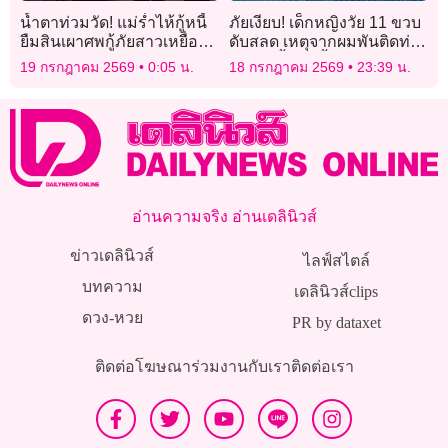
น้ำตาท่วมวัด! แม่ร่ำไห้กู้หนี้
ภัยเงียบ! เด็กหญิงวัย 11 ขวบ
ยืมสินเผาศพกู้ภัยสาวเหยื่อ
ดับสลด เหตุจากผมพันติดท่อ
‘โรงเบียร์ ณ ลาดพร้าว’
ระบายน้ำจนขึ้นจากก้นสระ
19 กรกฎาคม 2569
0:05 น.
18 กรกฎาคม 2569
23:39 น.
ไม่ได้
อ่านความจริง อ่านเดลินิวส์
ข่าวเดลินิวส์
ไลฟ์สไตล์
บทความ
เดลินิวส์clips
ดวง-หวย
PR by dataxet
ติดต่อโฆษณา
ร่วมงานกับเรา
ติดต่อเรา