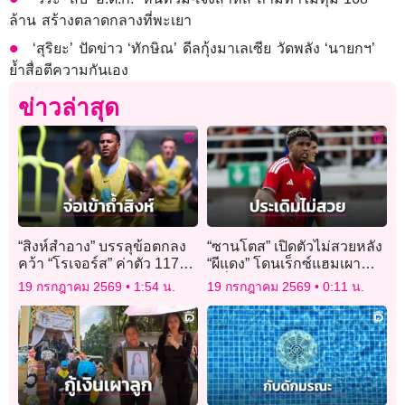
ล้าน สร้างตลาดกลางที่พะเยา
‘สุริยะ’ ปัดข่าว ‘ทักษิณ’ ดีลกุ้งมาเลเซีย วัดพลัง ‘นายกฯ’
ย้ำสื่อตีความกันเอง
ข่าวล่าสุด
“สิงห์สำอาง” บรรลุข้อตกลง
“ซานโตส” เปิดตัวไม่สวยหลัง
คว้า “โรเจอร์ส” ค่าตัว 117
“ผีแดง” โดนเร็กซ์แฮมเผา
ล้านปอนด์
เครื่อง
19 กรกฎาคม 2569
1:54 น.
19 กรกฎาคม 2569
0:11 น.