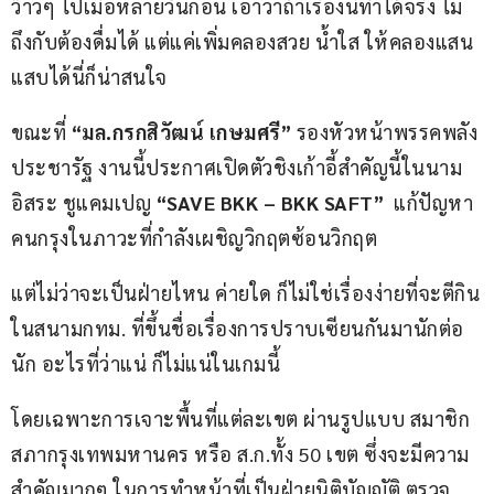
ว๊าวๆ ไปเมื่อหลายวันก่อน เอาว่าถ้าเรื่องนี้ทำได้จริง ไม่
ถึงกับต้องดื่มได้ แต่แค่เพิ่มคลองสวย น้ำใส ให้คลองแสน
แสบได้นี่ก็น่าสนใจ
ขณะที่ 
“มล.กรกสิวัฒน์ เกษมศรี”
 รองหัวหน้าพรรคพลัง
ประชารัฐ งานนี้ประกาศเปิดตัวชิงเก้าอี้สำคัญนี้ในนาม
อิสระ ชูแคมเปญ
 “SAVE BKK – BKK SAFT”  
แก้ปัญหา
คนกรุงในภาวะที่กำลังเผชิญวิกฤตซ้อนวิกฤต
แต่ไม่ว่าจะเป็นฝ่ายไหน ค่ายใด ก็ไม่ใช่เรื่องง่ายที่จะตีกิน
ในสนามกทม. ที่ขึ้นชื่อเรื่องการปราบเซียนกันมานักต่อ
นัก อะไรที่ว่าแน่ ก็ไม่แน่ในเกมนี้
โดยเฉพาะการเจาะพื้นที่แต่ละเขต ผ่านรูปแบบ สมาชิก
สภากรุงเทพมหานคร หรือ ส.ก.ทั้ง 50 เขต ซึ่งจะมีความ
สำคัญมากๆ ในการทำหน้าที่เป็นฝ่ายนิติบัญญัติ ตรวจ