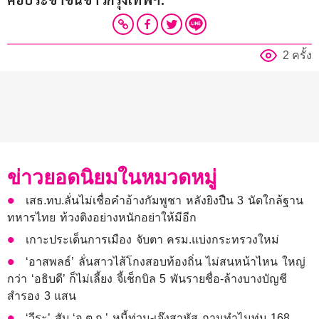
2 ครั้ง
ข่าวยอดนิยมในหมวดหมู่
เสธ.ทบ.ลั่นไม่เชื่อคำอ้างกัมพูชา หลังยิงปืน 3 นัดใกล้ฐาน
ทหารไทย ท้วงติงอย่างหนักอย่าให้มีอีก
เกาะประเด็นการเมือง จับตา ครม.แบ่งกระทรวงใหม่
‘อาสพลธ์’ ลั่นสาวไส้โกงสอบท้องถิ่น ไม่สนหน้าไหน ใหญ่
กว่า ‘อธิบดี’ ก็ไม่เลี้ยง จี้เช็กบิล 5 พันรายชื่อ-ล้างบางบัญชี
สำรอง 3 แสน
‘วีระ’ สับ ‘อ.ต.ก.’ หนี้ท่วม-เจ๊งสาหัส ถามทำไมทุ่ม 168