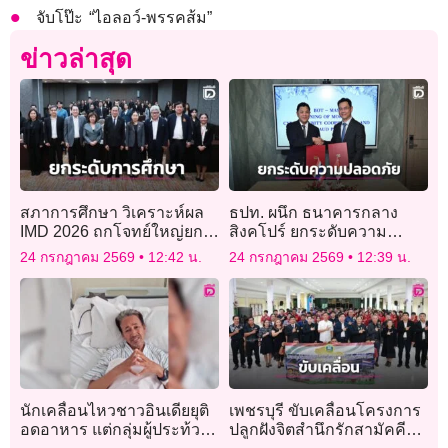
จับโป๊ะ “ไอลอว์-พรรคส้ม”
ข่าวล่าสุด
สภาการศึกษา วิเคราะห์ผล
ธปท. ผนึก ธนาคารกลาง
IMD 2026 ถกโจทย์ใหญ่ยก
สิงคโปร์ ยกระดับความ
ระดับการศึกษา เร่งพัฒนาทุน
ปลอดภัยทางไซเบอร์
24 กรกฎาคม 2569
12:42 น.
24 กรกฎาคม 2569
12:39 น.
มนุษย์รองรับอนาคต
นักเคลื่อนไหวชาวอินเดียยุติ
เพชรบุรี ขับเคลื่อนโครงการ
อดอาหาร แต่กลุ่มผู้ประท้วง
ปลูกฝังจิตสำนึกรักสามัคคีส่ง