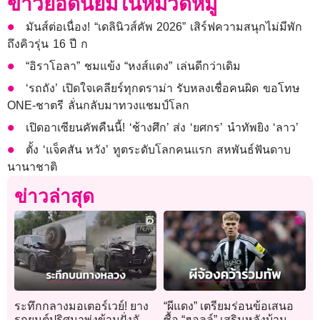
ข่าวยอดนิยมในหมวดหมู่
มันส์ต่อเนื่อง! “เดลินิวส์คัพ 2026” เสิร์ฟความสนุกไม่มีพัก
ถึงคิวรุ่น 16 ปี ก
“อิราโอลา” ชมแข้ง “หงส์แดง” เล่นดีกว่าเดิม
‘รถถัง’ เปิดใจเคลียร์ทุกดราม่า รับหลงเชื่อคนผิด ขอโทษ
ONE-ชาตรี ลั่นกลับมาทวงแชมป์โลก
เปิดอาเซียนคัพคืนนี้! ‘ช้างศึก’ ส่ง ‘ยศกร’ นำทัพยิง ‘ลาว’
ตั้ง ‘แจ็คสัน หวัง’ ทูตระดับโลกคนแรก สหพันธ์ฟันดาบ
นานาชาติ
ข่าวล่าสุด
ระทึกกลางมอเตอร์เวย์! ยาง
“ผีแดง” เตรียมร่อนข้อเสนอ
รถยนต์ปริศนาพุ่งข้ามฝั่งอัด
ซื้อ “ฮอลล์” เสริมหลังบ้าน