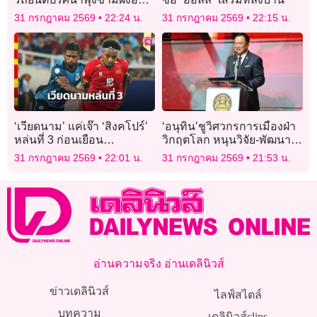
กระจกหน้ารถเอสยูวีพังยับ
31 กรกฎาคม 2569
22:24 น.
31 กรกฎาคม 2569
22:15 น.
‘เวียดนาม’ แค่เจ๊า ‘สิงคโปร์’
‘อนุทิน’ชูวิศวกรการเมืองฝ่า
หล่นที่ 3 ก่อนเยือน
วิกฤตโลก หนุนวิจัย-พัฒนา
‘อินโดนีเซีย’
วางกรอบรับเทรนด์เอไอ
31 กรกฎาคม 2569
22:01 น.
31 กรกฎาคม 2569
21:53 น.
อ่านความจริง อ่านเดลินิวส์
ข่าวเดลินิวส์
ไลฟ์สไตล์
บทความ
เดลินิวส์clips