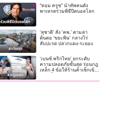
“ทอม ครูซ” นำทัพคนดัง
พาเหรดร่วมพิธีปิดบอลโลก
‘สุชาติ’ สั่ง ‘คพ.’ ตามล่า
ต้นตอ ‘ขยะพิษ’ กลางไร่
สับปะรด ปลวกแดง-ระยอง
‘เบนซ์ พริกไทย’ ยกระดับ
ความปลอดภัยขั้นสุด ร่อนกฎ
เหล็ก 4 ข้อให้ร้านค้าเช็กเข้ม
ก่อนขึ้นโชว์