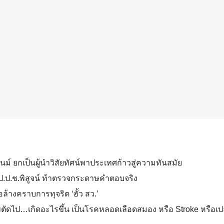
ชนม์ ยกเป็นผู้นำวิสัยทัศน์พาประเทศก้าวสู่ความทันสมัย
ให้ป.ป.ช.พิสูจน์ ท้าตรวจกระดาษคำตอบจริง
อล้างคราบการทุจริต ‘ฮั้ว สว.’
ภาพตัดไป…เกิดอะไรขึ้น เป็นโรคหลอดเลือดสมอง หรือ Stroke หรือเป