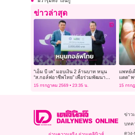
ผวารุมทึ้ง “เงินกู้”
ข่าวล่าสุด
“เอ็ม บี เค” มอบเงิน 2 ล้านบาท หนุน
แพทย์เ
“ส.กอล์ฟอาชีพไทย” เพื่อร่วมพัฒนา
แดด” พ
วงการกอล์ฟไทย
ต้อง
15 กรกฎาคม 2569
23:35 น.
15 กรก
ข่าวเ
บทค
ดวง-
อ่านความจริง อ่านเดลินิวส์