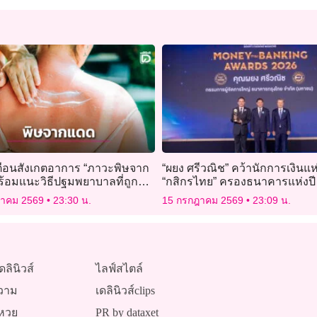
ตือนสังเกตอาการ “ภาวะพิษจาก
“ผยง ศรีวณิช” คว้านักการเงินแห่
ร้อมแนะวิธีปฐมพยาบาลที่ถูก
“กสิกรไทย” ครองธนาคารแห่งปี
ฎาคม 2569
23:30 น.
15 กรกฎาคม 2569
23:09 น.
ดลินิวส์
ไลฟ์สไตล์
วาม
เดลินิวส์clips
หวย
PR by dataxet