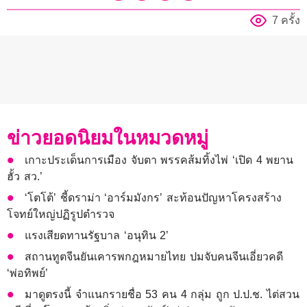
7 ครั้ง
ข่าวยอดนิยมในหมวดหมู่
เกาะประเด็นการเมือง จับตา พรรคส้มทิ้งไพ่ ‘เปิด 4 พยาน
ฮั้ว สว.’
‘โตโต้’ ชี้ดราม่า ‘อาร์มมังกร’ สะท้อนปัญหาโครงสร้าง
โจทย์ใหญ่ปฏิรูปตำรวจ
แรงเสียดทานรัฐบาล ‘อนุทิน 2’
สถานทูตจีนยันเคารพกฎหมายไทย ปมจับคนจีนเอี่ยวคดี
‘พ่อทิพย์’
มาดูตรงนี้ จำแนกรายชื่อ 53 คน 4 กลุ่ม ถูก ป.ป.ช. ไต่สวน