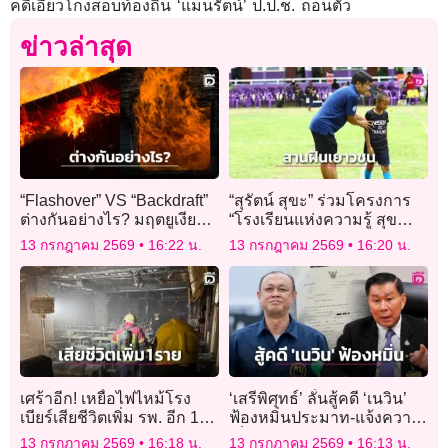
คดีเอี่ยวโกงสอบท้องถิ่น ‘แมนรัตน์’ ป.ป.ช. ถอนตัว
ข่าวล่าสุด
“Flashover” VS “Backdraft”
“สุรัตน์ สุขะ” ร่วมโครงการ
ต่างกันอย่างไร? มฤตยูเงียบที่
“โรงเรียนแห่งความรู้ สุข
พรากชีวิตได้ในไม่กี่วินาที
ศาลาแห่งความหวัง” ของต
13 กรกฎาคม 2569
16:22 น.
13 กรกฎาคม 2569
16:20 น.
ชด. สานฝันเยาวชนบ้านวังศรี
ทอง
เศร้าอีก! เหยื่อไฟไหม้โรง
‘เสรีพิศุทธ์’ ลั่นสู้คดี ‘เนวิน’
เบียร์เสียชีวิตเพิ่ม รพ. อีก 1
ฟ้องหมิ่นประมาท-แจ้งความ
รวม 28 ราย
เท็จ ศาลนัดไต่สวน 17 ส.ค.
13 กรกฎาคม 2569
16:18 น.
13 กรกฎาคม 2569
16:13 น.