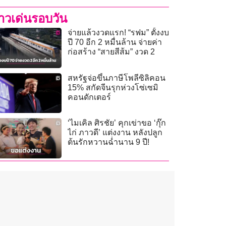
่าวเด่นรอบวัน
จ่ายแล้วงวดแรก! “รฟม” ตั้งงบ
ปี 70 อีก 2 หมื่นล้าน จ่ายค่า
ก่อสร้าง “สายสีส้ม” งวด 2
สหรัฐจ่อขึ้นภาษีโพลีซิลิคอน
15% สกัดจีนรุกห่วงโซ่เซมิ
คอนดักเตอร์
‘ไมเคิล ศิรชัย’ คุกเข่าขอ ‘กุ๊ก
ไก่ ภาวดี’ แต่งงาน หลังปลูก
ต้นรักหวานฉ่ำนาน 9 ปี!