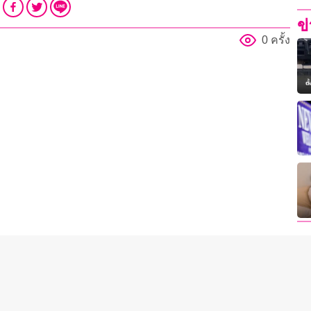
ข
0 ครั้ง