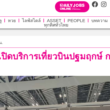
ู
หวย
ไลฟ์สไตล์
ASSET
PEOPLE
บทความ
ทุกทิศทั่วไทย
น.
ปิดบริการเที่ยวบินปฐมฤกษ์ ก