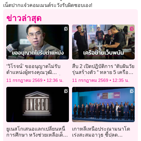
เน็ตปากแจ๋วคอมเมนต์ระวังรับผิดชอบเอง!
ข่าวล่าสุด
‘วิโรจน์’ ขออนุญาตไม่รับ
สืบ 2 เปิดปฎิบัติการ “ดับฝันวัย
ตำแหน่งผู้ทรงคุณวุฒิ
รุ่นสร้างตัว “ ทลาย 5 เครือ
กทม.ขอบคุณ ‘ชัชชาติ’ ที่ให้
ข่ายเว็บพนัน ค้น 12 จุด
11 กรกฎาคม 2569
12:36 น.
11 กรกฎาคม 2569
12:35 น.
เกียรติ
ยูเนสโกเสนอแลกเปลี่ยนหนี้
เกาหลีเหนือประณามนาโต
การศึกษา หวังช่วยเหลือเด็ก
เร่งสะสมอาวุธ ชี้ปลด
ในประเทศยากจน
นิวเคลียร์ต้องเริ่มที่ “พันธมิตร