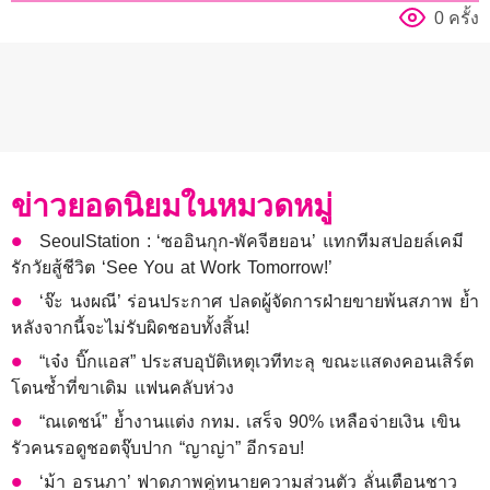
0 ครั้ง
ข่าวยอดนิยมในหมวดหมู่
SeoulStation : ‘ซออินกุก-พัคจีฮยอน’ แทกทีมสปอยล์เคมี
รักวัยสู้ชีวิต ‘See You at Work Tomorrow!’
‘จ๊ะ นงผณี’ ร่อนประกาศ ปลดผู้จัดการฝ่ายขายพ้นสภาพ ย้ำ
หลังจากนี้จะไม่รับผิดชอบทั้งสิ้น!
“เจ๋ง บิ๊กแอส” ประสบอุบัติเหตุเวทีทะลุ ขณะแสดงคอนเสิร์ต
โดนซ้ำที่ขาเดิม แฟนคลับห่วง
“ณเดชน์” ย้ำงานแต่ง กทม. เสร็จ 90% เหลือจ่ายเงิน เขิน
รัวคนรอดูชอตจุ๊บปาก “ญาญ่า” อีกรอบ!
‘ม้า อรนภา’ ฟาดภาพคู่ทนายความส่วนตัว ลั่นเตือนชาว