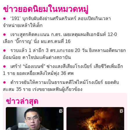
ข่าวยอดนิยมในหมวดหมู่
‘191’ บุกจับผับดังย่านศรีนครินทร์ ลอบเปิดเกินเวลา
จำหน่ายเหล้าให้เด็ก
เจาะสูตรคิดคะแนน ก.ตร. เผยเหตุผลมติเอกฉันท์ 12-0
เลือก ‘บิ๊กราญ’ นั่ง ผบ.ตร.คนที่ 16
รวบแล้ว 1 ล่าอีก 3 ตร.แกะรอย 20 วัน ยิงหลานอดีตนายก
อ้อมน้อย คาใจปมแค้นต่างสถาบัน
เศร้า! “น้องเบนซ์” ช่างแสงสีเสียงโรงเบียร์ เสียชีวิตเพิ่มอีก
1 ราย ยอดเหยื่อเพลิงไหม้พุ่ง 36 ศพ
ตำรวจยันให้ความเป็นธรรมคดีไฟไหม้โรงเบียร์ ยอดดับ
สะสม 35 ราย เร่งขยายผลฟันผู้เกี่ยวข้อง
ข่าวล่าสุด