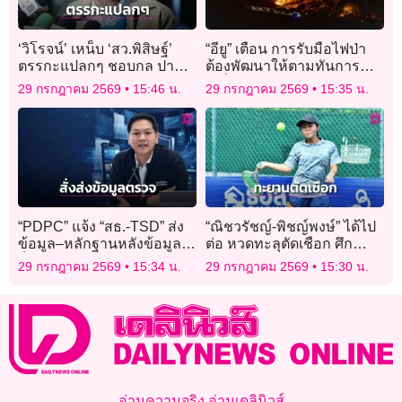
‘วิโรจน์’ เหน็บ ‘สว.พิสิษฐ์’
“อียู” เตือน การรับมือไฟป่า
ตรรกะแปลกๆ ชอบกล ปาก
ต้องพัฒนาให้ตามทันการ
บอกว่าไม่มีปัญหาแต่ไม่กล้า
เปลี่ยนแปลงสภาพอากาศ
29 กรกฎาคม 2569
15:46 น.
29 กรกฎาคม 2569
15:35 น.
ให้ตรวจเส้นเงิน
“PDPC” แจ้ง “สธ.-TSD” ส่ง
“ณิชวรัชญ์-พิชญ์พงษ์” ได้ไป
ข้อมูล–หลักฐานหลังข้อมูล
ต่อ หวดทะลุตัดเชือก ศึก
รั่ว
เทนนิส “เอเชียน โฟร์ทีน”
29 กรกฎาคม 2569
15:34 น.
29 กรกฎาคม 2569
15:30 น.
อ่านความจริง อ่านเดลินิวส์