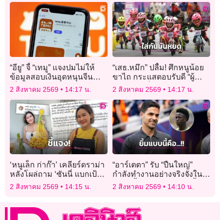
“อียู” จี้ “เทมู” แจงปมไม่ให้
“เสธ.หมึก” ปลื้ม! ศึกหนูน้อย
ข้อมูลสอบเงินอุดหนุนจีน
ขาไถ กระแสตอบรับดี “ผู้
เสี่ยงโดนปรับ 1% ของรายได้
ปกครอง” ชื่นชมรูปแบบ
2 สิงหาคม 2569
14:17 น.
2 สิงหาคม 2569
14:17 น.
สนาม-แข่งขันยุติธรรม
‘หนูเล็ก ก่าก๊า’ เคลียร์ดราม่า
“อาร์เตตา” รับ “ปืนใหญ่”
หลังโผล่ถาม ‘ซันนี่ แบกเป้
กำลังทำงานอย่างจริงจังใน
เกอร์’ แจงชัดห่วงจริง ยัน
ตลาดซื้อขาย พร้อมส่ง “ยิ้ม”
2 สิงหาคม 2569
14:15 น.
2 สิงหาคม 2569
14:10 น.
ไม่ใช่คนไร้สมอง!
หลังถูกถามถึง “วินิซิอุส”