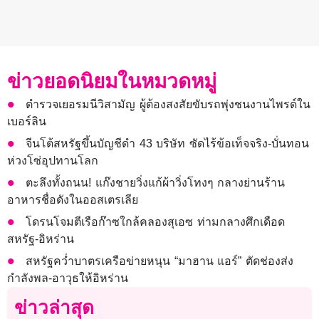
ข่าวยอดนิยมในหมวดหมู่
ตำรวจเยอรมนีวิสามัญ ผู้ต้องสงสัยขับรถพุ่งชนงานไพรด์ใน
เบอร์ลิน
จีนโต้สหรัฐขึ้นบัญชีดำ 43 บริษัท ซัดไร้ข้อเท็จจริง-บั่นทอน
ห่วงโซ่อุปทานโลก
ตะลึงทั้งถนน! แก๊งชายวิ่งแก้ผ้าวิ่งโทงๆ กลางย่านร้าน
อาหารชื่อดังในออสเตรเลีย
โดรนโจมตีเรือก๊าซใกล้คลองสุเอซ ท่ามกลางศึกเดือด
สหรัฐ-อิหร่าน
สหรัฐคว่ำบาตรเครือข่ายหนุน “มาฮาน แอร์” ตัดช่องส่ง
กำลังพล-อาวุธให้อิหร่าน
ข่าวล่าสุด