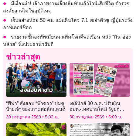
มีเงื่อนงำ! เจ้าภาพงานเลี้ยงล้มทับแก้วไวน์เสียชีวิต ตำรวจ
สงสัยอาจไม่ใช่อุบัติเหตุ
เจ็บอย่างน้อย 50 คน แผ่นดินไหว 7.1 เขย่าคิวชู ญี่ปุ่นระวัง
อาฟเตอร์ช็อก
รายงานชี้กองทัพเมียนมาเพิ่มโจมตีพลเรือน หลัง “มิน อ่อง
หล่าย” นั่งประธานาธิบดี
ข่าวล่าสุด
“ฟีฟ่า” สั่งสอบ “ฟ้าขาว” ปมชู
เดลินิวส์ 30 ก.ค. ปรับเงิน
ป้ายเจ้าของเกาะฟอล์กแลนด์
อบต.-เทศบาลใหม่ รัฐยก
เครื่อง “ปชน.” เชื่อมีสัญญาณ
30 กรกฎาคม 2569
5:02 น.
30 กรกฎาคม 2569
5:00 น.
ปรับครม.