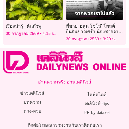
เรื่องน่ารู้ : ต้นถั่วพู
พี่ชาย ‘ฮลุน โซโล่’ โพสต์
ยืนยันข่าวเศร้า น้องชายจาก
30 กรกฎาคม 2569
4:15 น.
พวกเราไปอย่างไม่มีวันกลับ
30 กรกฎาคม 2569
3:20 น.
อ่านความจริง อ่านเดลินิวส์
ข่าวเดลินิวส์
ไลฟ์สไตล์
บทความ
เดลินิวส์clips
ดวง-หวย
PR by dataxet
ติดต่อโฆษณา
ร่วมงานกับเรา
ติดต่อเรา