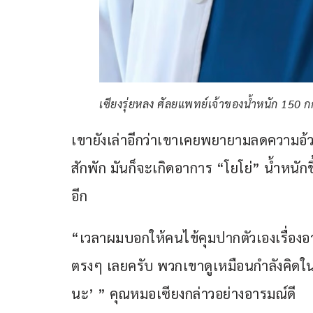
เซียงรุ่ยหลง ศัลยแพทย์เจ้าของน้ำหนัก 150 ก
เขายังเล่าอีกว่าเขาเคยพยายามลดความอ้วน
สักพัก มันก็จะเกิดอาการ “โยโย่” น้ำหนักข
อีก
“เวลาผมบอกให้คนไข้คุมปากตัวเองเรื่อง
ตรงๆ เลยครับ พวกเขาดูเหมือนกำลังคิดใน
นะ’ ” คุณหมอเซียงกล่าวอย่างอารมณ์ดี