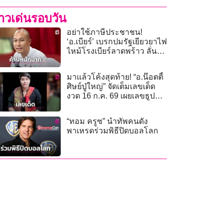
่าวเด่นรอบวัน
อย่าใช้ภาษีประชาชน!
‘อ.เบียร์’ เบรกปมรัฐเยียวยาไฟ
ไหม้โรงเบียร์ลาดพร้าว ลั่น
เจ้าของร้านต้องจ่ายเอง
มาแล้วโค้งสุดท้าย! “อ.น๊อตตี้
ศิษย์ปู่ใหญ่” จัดเต็มเลขเด็ด
งวด 16 ก.ค. 69 เผยเลขธูปปู่ 3
ตัวชัดแจ๋ว
“ทอม ครูซ” นำทัพคนดัง
พาเหรดร่วมพิธีปิดบอลโลก