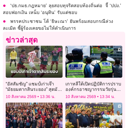
‘ปธ.กมธ.กฎหมาย’ ลุยสอบทุจริตสอบท้องถิ่นต่อ จี้ ‘ปปง.’
สอบฟอกเงิน เหน็บ ‘อนุทิน’ รับแต่ชอบ
พรรคประชาชน โต้ ‘ธิษะณา’ ยันพร้อมสอบกรณีล่วง
ละเมิด ชี้ผู้ร้องเคยขอไม่ให้ดำเนินการ
ข่าวล่าสุด
“อัสสัมชัญ” แชมป์เก่าเจ๊า
เกาหลีใต้เปิดปฏิบัติการปราบ
“มัธยมตากสินระยอง” สุดมัน
องค์กรอาชญากรรมวัยรุ่น
ศึกเดลินิวส์ คัพ 2026 รุ่น 16
เอี่ยวฉ้อโกง-ฟอกเงิน
10 สิงหาคม 2569
13:36 น.
10 สิงหาคม 2569
13:34 น.
ปี ก