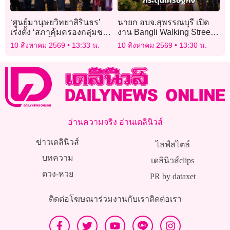
‘ศูนย์มานุษยวิทยาสิรินธร’
นายก อบจ.สุพรรณบุรี เปิด
เร่งตั้ง ‘สภาคุ้มครองกลุ่มชาติ
งาน Bangli Walking Street
พันธุ์ฯ’ รับขึ้นทะเบียนถึง 27
Festival
10 สิงหาคม 2569
13:33 น.
10 สิงหาคม 2569
13:30 น.
ส.ค.
อ่านความจริง อ่านเดลินิวส์
ข่าวเดลินิวส์
ไลฟ์สไตล์
บทความ
เดลินิวส์clips
ดวง-หวย
PR by dataxet
ติดต่อโฆษณา
ร่วมงานกับเรา
ติดต่อเรา