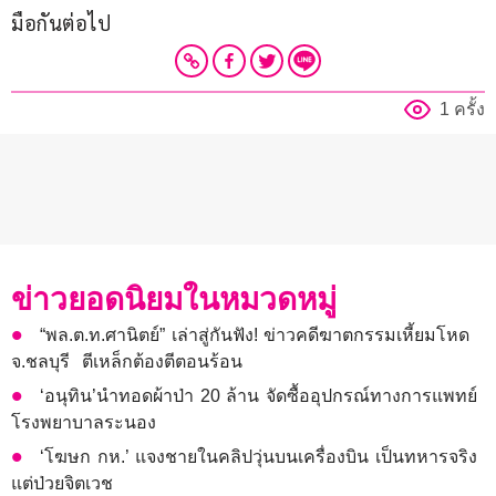
มือกันต่อไป
1 ครั้ง
ข่าวยอดนิยมในหมวดหมู่
“พล.ต.ท.ศานิตย์” เล่าสู่กันฟัง! ข่าวคดีฆาตกรรมเหี้ยมโหด
จ.ชลบุรี ตีเหล็กต้องตีตอนร้อน
‘อนุทิน’นำทอดผ้าป่า 20 ล้าน จัดซื้ออุปกรณ์ทางการแพทย์
โรงพยาบาลระนอง
‘โฆษก กห.’ แจงชายในคลิปวุ่นบนเครื่องบิน เป็นทหารจริง
แต่ป่วยจิตเวช