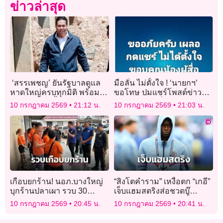
ข่าวล่าสุด
‘สรรเพชญ’ ยันรัฐบาลดูแล
มือลั่น ไม่ตั้งใจ ! ‘นายกฯ’
หาดใหญ่ครบทุกมิติ พร้อม
ขอโทษ ปมแชร์โพสต์ข่าวลือ
วางแผนป้องน้ำท่วมระยะยาว
จากเพจ FC เพื่อไทย
10 กรกฎาคม 2569
21:12 น.
10 กรกฎาคม 2569
21:03 น.
เกือบยกร้าน! นอภ.บางใหญ่
“สิงโตคำราม” เหงื่อตก “เกอี”
บุกร้านปลาเผา รวบ 30
เจ็บแฮมสตริงส่อชวดบู๊
ต่างด้าวผิดกฎหมาย
นอร์เวย์
10 กรกฎาคม 2569
20:45 น.
10 กรกฎาคม 2569
20:41 น.