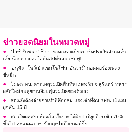
ข่าวยอดนิยมในหมวดหมู่
“ไอซ์ รักชนก” ช็อก! ยอดลงทะเบียนบอร์ดประกันสังคมต่ำ
เตี้ย น้อยกว่ายอดไลก์คลิปที่นอนสีชมพู!
‘อนุทิน’ โชว์เป่าแซกโซโฟน ‘อันวาร์’ กอดคอร้องเพลง
ชื่นมื่น
โฆษก ทบ. คาดเหตุระเบิดพื้นที่พนมดงรัก จ.สุรินทร์ ทหาร
ผลัดใหม่กัมพูชาเหยียบทุ่นระเบิดของตัวเอง
สตง.ยังต้องจ่ายค่าเช่าที่ตึกถล่ม แจงเช่าที่ดิน รฟท. เป็นงบ
ผูกพัน 15 ปี
สถ.เปิดผลสอบท้องถิ่น อึ้งภาคใต้ผิดปกติสูงถึงระดับ 70%
ขึ้นไป คะแนนภาษาอังกฤษไม่ถึงเกณฑ์อื้อ