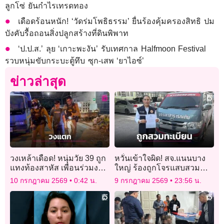
ลูกโซ่ ยันกำไรเทรดทอง
เดือดร้อนหนัก! ‘วัดร่มโพธิธรรม’ ยื่นร้องคุ้มครองสิทธิ ปม
บังคับรื้อถอนสิ่งปลูกสร้างที่ดินพิพาท
‘ป.ป.ส.’ ลุย ‘เกาะพะงัน’ รับเทศกาล Halfmoon Festival
รวบหนุ่มขับกระบะตู้ทึบ ซุก-เสพ ‘ยาไอซ์’
ข่าวล่าสุด
วงเหล้าเดือด! หนุ่มวัย 39 ถูก
หวั่นเข้าใจผิด! สจ.แนนบาง
แทงท้องสาหัส เพื่อนร่วมงาน
ใหญ่ ร้องถูกโจรแสบสวม
อ้างคู่กรณีแย่งมีดป้องกันตัว
ทะเบียนรถใช้ขโมยสายไฟ
10 กรกฎาคม 2569
0:42 น.
9 กรกฎาคม 2569
23:56 น.
หลังทะเลาะกันมานาน
วอน ตร.เร่งล่าตัว