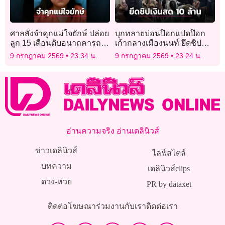
ศาลสั่งจำคุกแม่ใจยักษ์ ปล่อย
บุกทลายบ่อนป๊อกแปดป๊อก
ลูก 15 เดือนดับอนาถคารถ
เก้ากลางเมืองนนท์ ยึดชิป
ขณะอากาศร้อนจัด
เงินสด 10 ล้าน-รวบผีพนัน 25
9 กรกฎาคม 2569
23:34 น.
9 กรกฎาคม 2569
23:24 น.
คน
อ่านความจริง อ่านเดลินิวส์
ข่าวเดลินิวส์
ไลฟ์สไตล์
บทความ
เดลินิวส์clips
ดวง-หวย
PR by dataxet
ติดต่อโฆษณา
ร่วมงานกับเรา
ติดต่อเรา