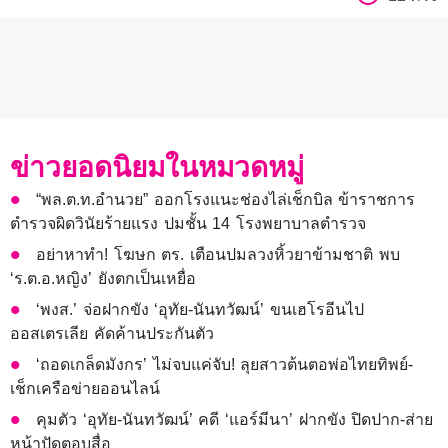
ข่าวยอดนิยมในหมวดหมู่
“พล.ต.ท.อำนวย” ออกโรงแนะช่องไล่เช็กบิล ข้าราชการ
ตำรวจผิดวินัยร้ายแรง ปมชั้น 14 โรงพยาบาลตำรวจ
อย่าหาทำ! โฆษก ตร. เตือนปมลวงหิ้วยาข้ามชาติ พบ
‘ร.ต.อ.หญิง’ ยังตกเป็นเหยื่อ
‘พงส.’ จ่อฝากขัง ‘อุทัย-นันทวัฒน์’ ขนเฮโรอีนไป
ออสเตรเลีย คัดค้านประกันตัว
‘ถอดเกล็ดมังกร’ ไม่จบแค่จับ! ลุยสาวต้นตอพ่อไทยทิพย์-
เช็กเครือข่ายออนไลน์
คุมตัว ‘อุทัย-นันทวัฒน์’ คดี ‘แอร์มีนา’ ฝากขัง ปิดปาก-ส่าย
หน้าปัดตอบสื่อ