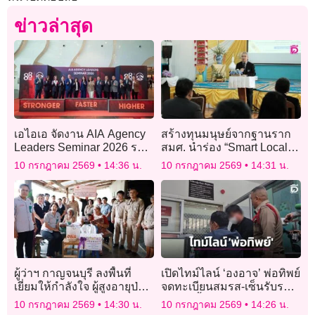
ข่าวล่าสุด
เอไอเอ จัดงาน AIA Agency
สร้างทุนมนุษย์จากฐานราก
Leaders Seminar 2026 รวม
สมศ. นำร่อง “Smart Local
พลังผู้บริหารหน่วยกว่า 3,000
Literacy”ต่อยอดการประเมิน
10 กรกฎาคม 2569
14:36 น.
10 กรกฎาคม 2569
14:31 น.
คน
เพื่อพัฒนา
ผู้ว่าฯ กาญจนบุรี ลงพื้นที่
เปิดไทม์ไลน์ ‘องอาจ’ พ่อทิพย์
เยี่ยมให้กำลังใจ ผู้สูงอายุป่วย
จดทะเบียนสมรส-เซ็นรับรอง
โรคประจำตัว-ยากไร้
ลูก 2 ครั้ง อ้างได้เงินชดเชย
10 กรกฎาคม 2569
14:30 น.
10 กรกฎาคม 2569
14:26 น.
ครั้งละ 2 พัน