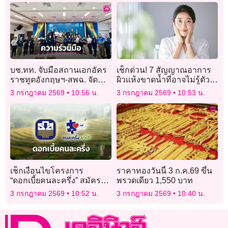
บช.ทท. จับมือสถานเอกอัคร
เช็กด่วน! 7 สัญญาณอาการ
ราชทูตอังกฤษฯ-สพฉ. จัด
ผิวแห้งขาดน้ำที่อาจไม่รู้ตัว
อบรมการช่วยเหลือผู้บาดเจ็บ
พร้อมทางออกกู้หน้าใส ให้ผิว
3 กรกฎาคม 2569
10:56 น.
3 กรกฎาคม 2569
10:53 น.
ในเหตุฉุกเฉิน
ชุ่มชื้น
เช็กเงื่อนไขโครงการ
ราคาทองวันนี้ 3 ก.ค.69 ขึ้น
“ดอกเบี้ยคนละครึ่ง” สมัคร
พรวดเดียว 1,550 บาท
อย่างไร ใครมีสิทธิบ้าง
3 กรกฎาคม 2569
10:52 น.
3 กรกฎาคม 2569
10:40 น.