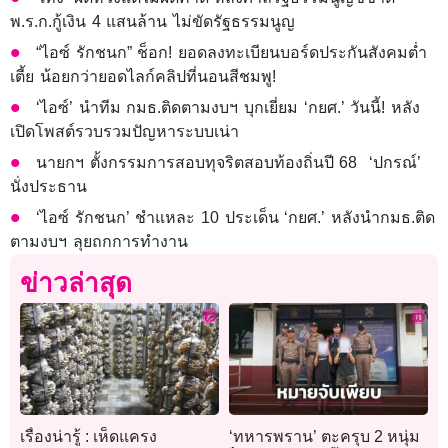
พ.ร.ก.กู้เงิน 4 แสนล้าน ไม่ขัดรัฐธรรมนูญ
“ไอซ์ รักชนก” ช็อก! ยอดลงทะเบียนบอร์ดประกันสังคมต่ำ
เตี้ย น้อยกว่ายอดไลก์คลิปที่นอนสีชมพู!
‘ไอซ์’ นำทีม กมธ.ติดตามงบฯ บุกเยี่ยม ‘กยศ.’ วันนี้! หลัง
เปิดโพสต์รวบรวมปัญหาระบบเน่า
นายกฯ ตั้งกรรมการสอบทุจริตสอบท้องถิ่นปี 68 ‘ปกรณ์’
นั่งประธาน
‘ไอซ์ รักชนก’ ชำแหละ 10 ประเด็น ‘กยศ.’ หลังนำกมธ.ติด
ตามงบฯ ลุยถกการทำงาน
ข่าวล่าสุด
เรื่องน่ารู้ : เห็ดแครง
‘ทหารพราน’ ตะครุบ 2 หนุ่ม