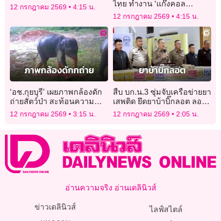
ไทย ทำงาน ‘แก๊งคอล
12 กรกฎาคม 2569
4:15 น.
เซ็นเตอร์’ หลอกให้รัก พบ
12 กรกฎาคม 2569
4:15 น.
หมายจับติดตัวเพียบ
‘อช.กุยบุรี’ เผยภาพกล้องดัก
สืบ บก.น.3 ซุ่มจับเครือข่ายยา
ถ่ายสัตว์ป่า สะท้อนความ
เสพติด ยึดยาบ้าบิ๊กลอต ลอบ
สมบูรณ์ระบบนิเวศ ผืนป่า
ขนเข้ากรุง
12 กรกฎาคม 2569
3:15 น.
12 กรกฎาคม 2569
2:05 น.
มรดกโลก
อ่านความจริง อ่านเดลินิวส์
ข่าวเดลินิวส์
ไลฟ์สไตล์