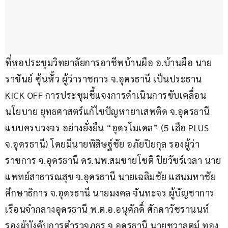
ที่หอประชุมวิทยาลัยการอาชีพบ้านผือ อ.บ้านผือ นาย
ราชันย์ ซุ้นหั้ว ผู้ว่าราชการ จ.อุดรธานี เป็นประธาน 
KICK OFF การประชุมชี้แจงการดำเนินการขับเคลื่อน
นโยบาย ยุทธศาสตร์แก้ไขปัญหายาเสพติด จ.อุดรธานี 
แบบครบวงจร อย่างยั่งยืน “อุดรโมเดล” (5 เสือ PLUS 
จ.อุดรธานี) โดยมีนายพิสิษฐ์ชัย อภัยปิยกุล รองผู้ว่า
ราชการ จ.อุดรธานี ดร.นพ.สมชายโชติ ปิยวัชร์เวลา นาย
แพทย์สาธารณสุข จ.อุดรธานี นายเฉลิมชัย แสนมหาชัย 
ศึกษาธิการ จ.อุดรธานี นายมงคล จันทะจร ผู้บัญชาการ
เรือนจำกลางอุดรธานี พ.ต.อ.อนุศักดิ์ ศักดาวัชรานนท์ 
รองผู้บังคับการตำรวจภูธร จ.อุดรธานี นายชวาลุตม์ ทอง