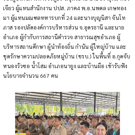
เจียว ผู้แทนสำนักงาน ปปส. ภาค4 พ.อ.นพดล เกษทอง
มา ผู้แทนมณฑลทหารบกที่ 24 และนางบุญนิสา จันโท
ภาส รองปลัดองค์การบริหารส่วน จ.อุดรธานี และนาย
อำเภอ ผู้กำกับการสถานีตำรวจ สาธารณสุขอำเภอ ผู้
บริหารสถานศึกษา ผู้นำท้องถิ่น กำนัน ผู้ใหญ่บ้าน และ 
ชุดรักษาความปลอดภัยหมู่บ้าน (ชรบ.) ในพื้นที่ อ.กุดจับ 
หนองวัวซอ น้ำโสม อำเภอนายูง และบ้านผือ เข้ารับฟัง
นโยบายจำนวน 667 คน                