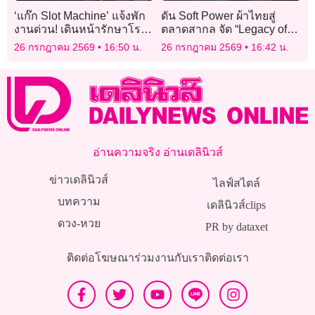
‘แก๊ก Slot Machine’ แจ้งพัก
ดัน Soft Power ผ้าไทยสู่
งานด่วน! เดินหน้ารักษาโรค
ตลาดสากล จัด “Legacy of
ซึมเศร้า ลุยโชว์สุดท้าย 26
Thai Textiles & Fashion”
26 กรกฎาคม 2569
16:50 น.
26 กรกฎาคม 2569
16:42 น.
ก.ค.นี้
อ่านความจริง อ่านเดลินิวส์
ข่าวเดลินิวส์
ไลฟ์สไตล์
บทความ
เดลินิวส์clips
ดวง-หวย
PR by dataxet
ติดต่อโฆษณา
ร่วมงานกับเรา
ติดต่อเรา